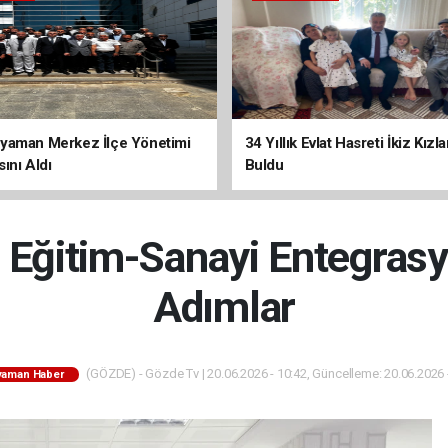
yaman Merkez İlçe Yönetimi
34 Yıllık Evlat Hasreti İkiz Kızl
ını Aldı
Buldu
Eğitim-Sanayi Entegrasy
Adımlar
(GÖZDE) - Gözde Tv | 20.06.2026 - 10:42, Güncelleme: 20.06.2026 
yaman Haber