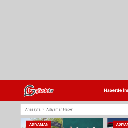
dini
chat
Haberde İn
Anasayfa
Adıyaman Haber
ADIYAMAN
ADIYA