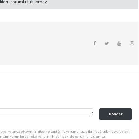
editörü sorumlu tutulamaz.
Gönder
uyor ve gozdetv.com.tr sitesine yaptığınız yorumunuzla ilgili doğrudan veya dolaylı
n tüm yorumlardan site yönetimi hiçbir şekilde sorumlu tutulamaz.