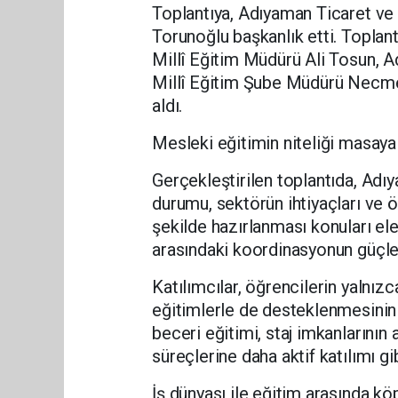
Toplantıya, Adıyaman Ticaret v
Torunoğlu başkanlık etti. Toplant
Millî Eğitim Müdürü Ali Tosun, 
Millî Eğitim Şube Müdürü Necme
aldı.
Mesleki eğitimin niteliği masaya y
Gerçekleştirilen toplantıda, Adı
durumu, sektörün ihtiyaçları ve 
şekilde hazırlanması konuları ele
arasındaki koordinasyonun güçlen
Katılımcılar, öğrencilerin yalnız
eğitimlerle de desteklenmesinin
beceri eğitimi, staj imkanlarının 
süreçlerine daha aktif katılımı gib
İş dünyası ile eğitim arasında kö