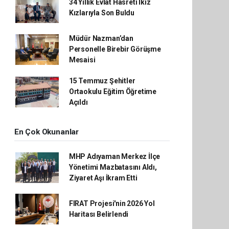
34 Yıllık Evlat Hasreti İkiz
Kızlarıyla Son Buldu
Müdür Nazman’dan
Personelle Birebir Görüşme
Mesaisi
15 Temmuz Şehitler
Ortaokulu Eğitim Öğretime
Açıldı
En Çok Okunanlar
MHP Adıyaman Merkez İlçe
Yönetimi Mazbatasını Aldı,
Ziyaret Aşı İkram Etti
FIRAT Projesi'nin 2026 Yol
Haritası Belirlendi