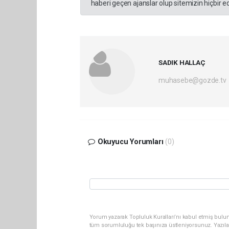
haberi geçen ajanslar olup sitemizin hiçbir 
SADIK HALLAÇ
muhasebe@gozde.tv
Okuyucu Yorumları
(0)
Yorum yazarak Topluluk Kuralları’nı kabul etmiş bulun
tüm sorumluluğu tek başınıza üstleniyorsunuz. Yazıla