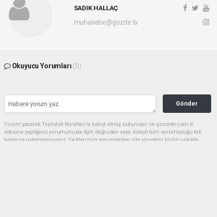
editörlerinin müdahalesi olmadan ajans kanallarından
çekilmektedir. Bu haberlerde yer alan hukuki muhataplar
haberi geçen ajanslar olup sitemizin hiçbir editörü sorumlu
tutulamaz.
SADIK HALLAÇ
muhasebe@gozde.tv
Okuyucu Yorumları
(0)
Gönder