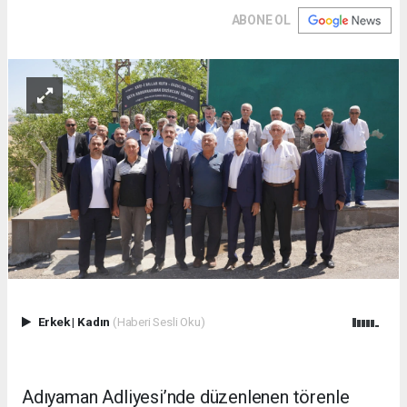
ABONE OL
Erkek
|
Kadın
(Haberi Sesli Oku)