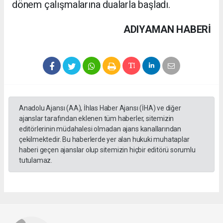
eden bir vatandaşın cenaze namazına da
katılarak köylülerin acısını paylaşan yönetim,
ardından geleneksel bir etkinliğe imza
attı.Ziyaretgâhta dualar eşliğinde adak kesen
MHP Merkez İlçe yönetimi, hazırlanan
geleneksel ziyaret aşını bölgeye gelen
vatandaşlara ve köy halkına ikram ederek yeni
dönem çalışmalarına dualarla başladı.
ADIYAMAN HABERİ
Anadolu Ajansı (AA), İhlas Haber Ajansı (İHA) ve diğer
ajanslar tarafından eklenen tüm haberler, sitemizin