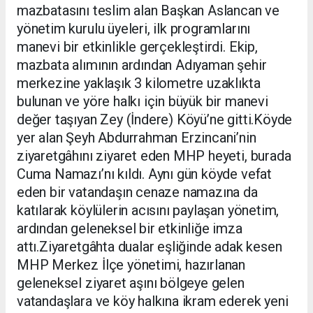
Adıyaman Adliyesi’nde düzenlenen törenle
mazbatasını teslim alan Başkan Aslancan ve
yönetim kurulu üyeleri, ilk programlarını
manevi bir etkinlikle gerçekleştirdi. Ekip,
mazbata alımının ardından Adıyaman şehir
merkezine yaklaşık 3 kilometre uzaklıkta
bulunan ve yöre halkı için büyük bir manevi
değer taşıyan Zey (İndere) Köyü’ne gitti.Köyde
yer alan Şeyh Abdurrahman Erzincani’nin
ziyaretgâhını ziyaret eden MHP heyeti, burada
Cuma Namazı’nı kıldı. Aynı gün köyde vefat