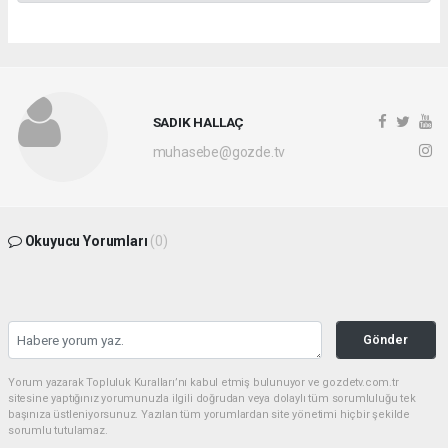
SADIK HALLAÇ
muhasebe@gozde.tv
Okuyucu Yorumları
(0)
Gönder
Yorum yazarak Topluluk Kuralları’nı kabul etmiş bulunuyor ve gozdetv.com.tr
sitesine yaptığınız yorumunuzla ilgili doğrudan veya dolaylı tüm sorumluluğu tek
başınıza üstleniyorsunuz. Yazılan tüm yorumlardan site yönetimi hiçbir şekilde
sorumlu tutulamaz.