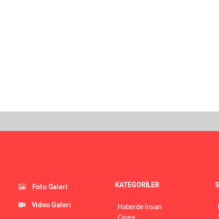
KATEGORİLER
S
Foto Galeri
Video Galeri
Haberde İnsan
Çevre