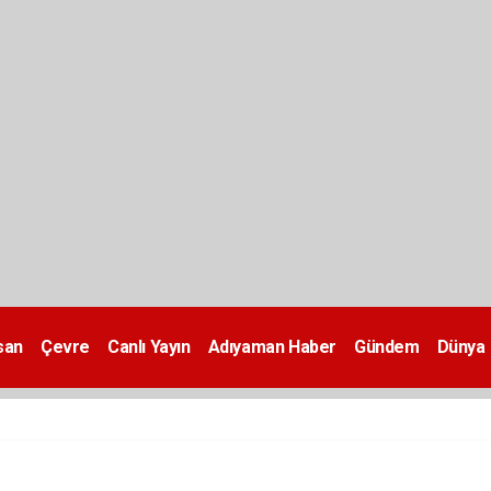
san
Çevre
Canlı Yayın
Adıyaman Haber
Gündem
Dünya