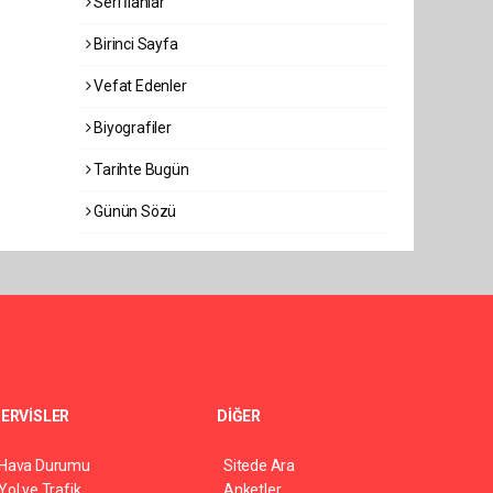
Seri İlanlar
Birinci Sayfa
Vefat Edenler
Biyografiler
Tarihte Bugün
Günün Sözü
ERVİSLER
DİĞER
Hava Durumu
Sitede Ara
Yol ve Trafik
Anketler