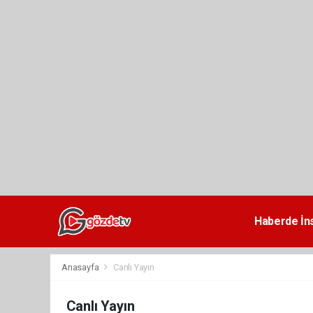
dini
chat
Haberde İn
Anasayfa
Canlı Yayın
Canlı Yayın