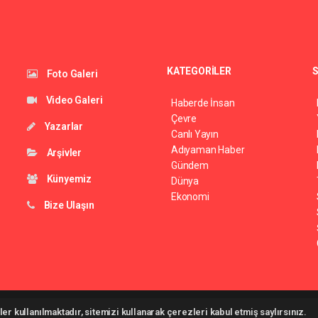
KATEGORİLER
S
Foto Galeri
Video Galeri
Haberde İnsan
Çevre
Yazarlar
Canlı Yayın
Adıyaman Haber
Arşivler
Gündem
Künyemiz
Dünya
Ekonomi
Bize Ulaşın
26 ©
haber yazılımı
haber paketi
haber scripti
haber yazılım
haber script
er kullanılmaktadır, sitemizi kullanarak çerezleri kabul etmiş saylırsınız.