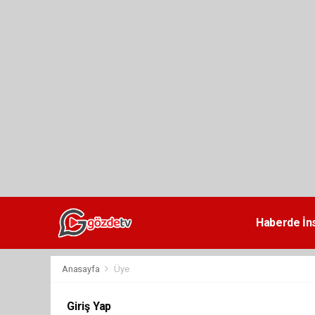
dini
chat
Haberde İn
Anasayfa
Üye
Giriş Yap