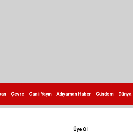
san
Çevre
Canlı Yayın
Adıyaman Haber
Gündem
Dünya
Üye Ol