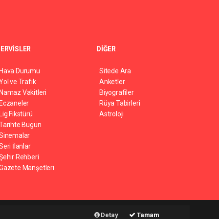
ERVİSLER
DİĞER
Hava Durumu
Sitede Ara
Yol ve Trafik
Anketler
Namaz Vakitleri
Biyografiler
Eczaneler
Rüya Tabirleri
Lig Fikstürü
Astroloji
Tarihte Bugün
Sinemalar
Seri İlanlar
Şehir Rehberi
Gazete Manşetleri
Haber Yazılımı:
Web Aksiyon ®
Detay
Tamam