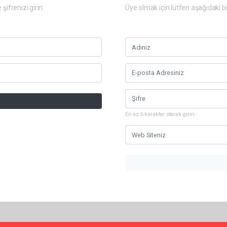
şifrenizi girin.
Üye olmak için lütfen aşağıdaki bi
En az 6 karakter olarak girin.