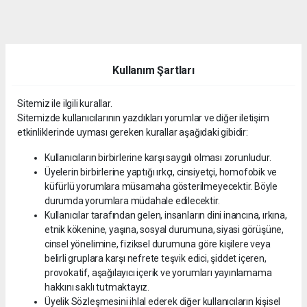
dini
chat
Kullanım Şartları
Sitemiz ile ilgili kurallar.
Sitemizde kullanıcılarının yazdıkları yorumlar ve diğer iletişim
etkinliklerinde uyması gereken kurallar aşağıdaki gibidir:
Kullanıcıların birbirlerine karşı saygılı olması zorunludur.
Üyelerin birbirlerine yaptığı ırkçı, cinsiyetçi, homofobik ve
küfürlü yorumlara müsamaha gösterilmeyecektir. Böyle
durumda yorumlara müdahale edilecektir.
Kullanıcılar tarafından gelen, insanların dini inancına, ırkına,
etnik kökenine, yaşına, sosyal durumuna, siyasi görüşüne,
cinsel yönelimine, fiziksel durumuna göre kişilere veya
belirli gruplara karşı nefrete teşvik edici, şiddet içeren,
provokatif, aşağılayıcı içerik ve yorumları yayınlamama
hakkını saklı tutmaktayız.
Üyelik Sözleşmesini ihlal ederek diğer kullanıcıların kişisel