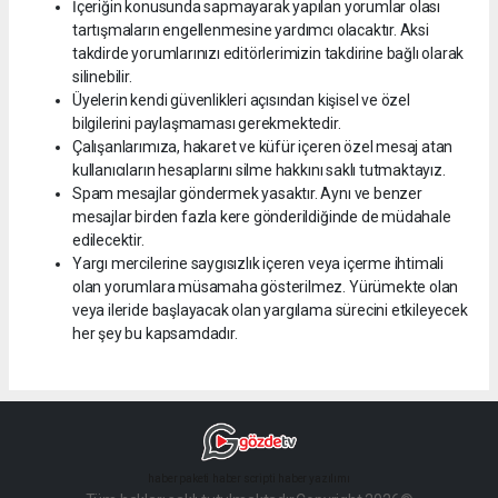
İçeriğin konusunda sapmayarak yapılan yorumlar olası
tartışmaların engellenmesine yardımcı olacaktır. Aksi
takdirde yorumlarınızı editörlerimizin takdirine bağlı olarak
silinebilir.
Üyelerin kendi güvenlikleri açısından kişisel ve özel
bilgilerini paylaşmaması gerekmektedir.
Çalışanlarımıza, hakaret ve küfür içeren özel mesaj atan
kullanıcıların hesaplarını silme hakkını saklı tutmaktayız.
Spam mesajlar göndermek yasaktır. Aynı ve benzer
mesajlar birden fazla kere gönderildiğinde de müdahale
edilecektir.
Yargı mercilerine saygısızlık içeren veya içerme ihtimali
olan yorumlara müsamaha gösterilmez. Yürümekte olan
veya ileride başlayacak olan yargılama sürecini etkileyecek
her şey bu kapsamdadır.
haber paketi
haber scripti
haber yazılımı