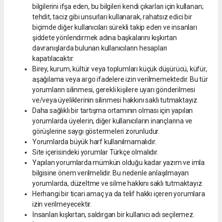
bilgilerini ifşa eden, bu bilgileri kendi çıkarları için kullanan;
tehdit, taciz gibi unsurları kullanarak, rahatsız edici bir
biçimde diğer kullanıcıları sürekli takip eden ve insanları
şiddete yönlendirmek adına başkalarını kışkırtan
davranışlarda bulunan kullanıcıların hesapları
kapatılacaktır.
Birey, kurum, kültür veya toplumları küçük düşürücü, küfür,
aşağılama veya argo ifadelere izin verilmemektedir. Bu tür
yorumların silinmesi, gerekli kişilere uyarı gönderilmesi
ve/veya üyeliklerinin silinmesi hakkını saklı tutmaktayız.
Daha sağlıklı bir tartışma ortamının olması için yapılan
yorumlarda üyelerin, diğer kullanıcıların inançlarına ve
görüşlerine saygı göstermeleri zorunludur.
Yorumlarda büyük harf kullanılmamalıdır.
Site içerisindeki yorumlar Türkçe olmalıdır.
Yapılan yorumlarda mümkün olduğu kadar yazım ve imla
bilgisine önem verilmelidir. Bu nedenle anlaşılmayan
yorumlarda, düzeltme ve silme hakkını saklı tutmaktayız.
Herhangi bir ticari amaç ya da telif hakkı içeren yorumlara
izin verilmeyecektir.
İnsanları kışkırtan, saldırgan bir kullanıcı adı seçilemez.