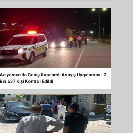
Adıyaman’da Geniş Kapsamlı Asayiş Uygulaması: 3
Bin 637 Kişi Kontrol Edildi