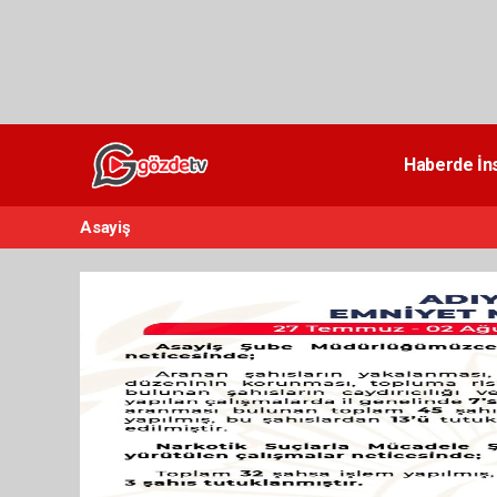
dini
chat
Haberde İn
Asayiş