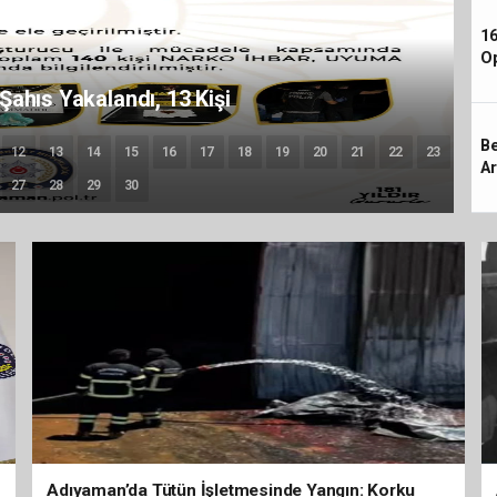
16
Op
ı 610 Bine Yaklaştı
Be
12
13
14
15
16
17
18
19
20
21
22
23
Ar
27
28
29
30
Adıyaman’da Tütün İşletmesinde Yangın: Korku