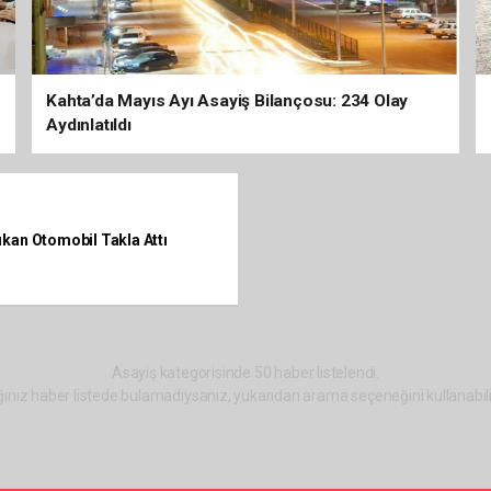
Kahta’da Mayıs Ayı Asayiş Bilançosu: 234 Olay
Aydınlatıldı
ıkan Otomobil Takla Attı
Asayiş kategorisinde 50 haber listelendi.
ınız haber listede bulamadıysanız, yukarıdan arama seçeneğini kullanabili