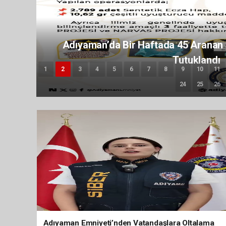
Çocukların Karıştığı Olay Sayıs
1
2
3
4
5
6
7
8
9
10
11
24
25
26
Adıyaman Emniyeti’nden Vatandaşlara Oltalama