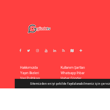
Pro-0.032
Hakkımızda
Kullanım Şartları
Yayın İlkeleri
Whatsapp İhbar
Veri Politikası
Haber Gönder
Sitemizden en iyi şekilde faydalanabilmeniz için çerezl
Gozdetv.com.tr Tüm hakları saklı tutulmaktadır. Copyright 20