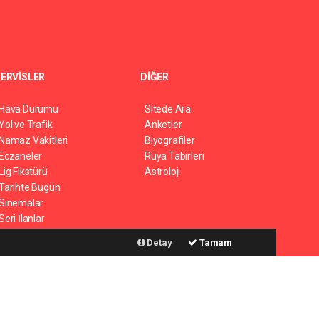
ERVİSLER
DİĞER
Hava Durumu
Sitede Ara
Yol ve Trafik
Anketler
Namaz Vakitleri
Biyografiler
Eczaneler
Rüya Tabirleri
Lig Fikstürü
Astroloji
Tarihte Bugün
Sinemalar
Seri İlanlar
Şehir Rehberi
Detay
Tamam
Gazete Manşetleri
Haber Yazılımı:
Web Aksiyon ®