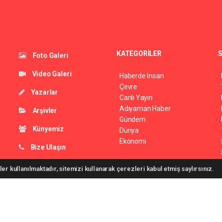
KATEGORİLER
S
Foto Galeri
Video Galeri
Haberde İnsan
Çevre
Yazarlar
Canlı Yayın
Adıyaman Haber
Arşivler
Gündem
Künyemiz
Dünya
Ekonomi
Bize Ulaşın
er kullanılmaktadır, sitemizi kullanarak çerezleri kabul etmiş saylırsınız.
26 ©
haber yazılımı
haber paketi
haber scripti
haber yazılım
haber script