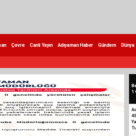
san
Çevre
Canlı Yayın
Adıyaman Haber
Gündem
Dünya
Be
1 
Ad
45
Ya
Tu