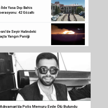
 İlde Yasa Dışı Bahis
erasyonu: 42 Gözaltı
Tarım İşçilerini Taşıyan Minibüs Tırın Altına Girdi
sni’de Seyir Halindeki
açta Yangın Paniği
Adıyaman’da Polis Memuru Evde Ölü Bulundu