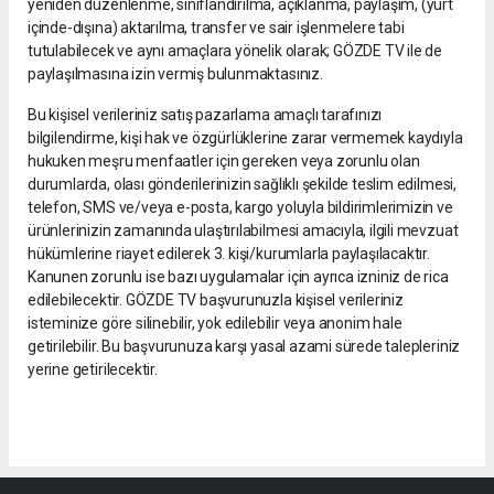
yeniden düzenlenme, sınıflandırılma, açıklanma, paylaşım, (yurt
içinde-dışına) aktarılma, transfer ve sair işlenmelere tabi
tutulabilecek ve aynı amaçlara yönelik olarak; GÖZDE TV ile de
paylaşılmasına izin vermiş bulunmaktasınız.
Bu kişisel verileriniz satış pazarlama amaçlı tarafınızı
bilgilendirme, kişi hak ve özgürlüklerine zarar vermemek kaydıyla
hukuken meşru menfaatler için gereken veya zorunlu olan
durumlarda, olası gönderilerinizin sağlıklı şekilde teslim edilmesi,
telefon, SMS ve/veya e-posta, kargo yoluyla bildirimlerimizin ve
ürünlerinizin zamanında ulaştırılabilmesi amacıyla, ilgili mevzuat
hükümlerine riayet edilerek 3. kişi/kurumlarla paylaşılacaktır.
Kanunen zorunlu ise bazı uygulamalar için ayrıca izniniz de rica
edilebilecektir. GÖZDE TV başvurunuzla kişisel verileriniz
isteminize göre silinebilir, yok edilebilir veya anonim hale
getirilebilir. Bu başvurunuza karşı yasal azami sürede talepleriniz
yerine getirilecektir.