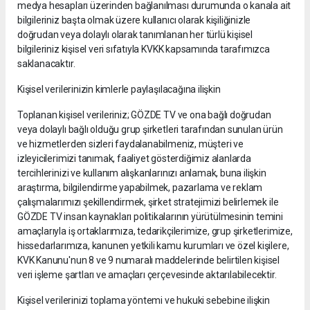
medya hesapları üzerinden bağlanılması durumunda o kanala ait
bilgileriniz başta olmak üzere kullanıcı olarak kişiliğinizle
doğrudan veya dolaylı olarak tanımlanan her türlü kişisel
bilgileriniz kişisel veri sıfatıyla KVKK kapsamında tarafımızca
saklanacaktır.
Kişisel verilerinizin kimlerle paylaşılacağına ilişkin
Toplanan kişisel verileriniz; GÖZDE TV ve ona bağlı doğrudan
veya dolaylı bağlı olduğu grup şirketleri tarafından sunulan ürün
ve hizmetlerden sizleri faydalanabilmeniz, müşteri ve
izleyicilerimizi tanımak, faaliyet gösterdiğimiz alanlarda
tercihlerinizi ve kullanım alışkanlarınızı anlamak, buna ilişkin
araştırma, bilgilendirme yapabilmek, pazarlama ve reklam
çalışmalarımızı şekillendirmek, şirket stratejimizi belirlemek ile
GÖZDE TV insan kaynakları politikalarının yürütülmesinin temini
amaçlarıyla iş ortaklarımıza, tedarikçilerimize, grup şirketlerimize,
hissedarlarımıza, kanunen yetkili kamu kurumları ve özel kişilere,
KVK Kanunu'nun 8 ve 9 numaralı maddelerinde belirtilen kişisel
veri işleme şartları ve amaçları çerçevesinde aktarılabilecektir.
Kişisel verilerinizi toplama yöntemi ve hukuki sebebine ilişkin