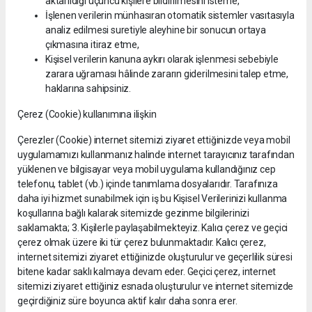
aktarıldığı üçüncü kişilere bildirilmesini isteme,
İşlenen verilerin münhasıran otomatik sistemler vasıtasıyla
analiz edilmesi suretiyle aleyhine bir sonucun ortaya
çıkmasına itiraz etme,
Kişisel verilerin kanuna aykırı olarak işlenmesi sebebiyle
zarara uğraması hâlinde zararın giderilmesini talep etme,
haklarına sahipsiniz.
Çerez (Cookie) kullanımına ilişkin
Çerezler (Cookie) internet sitemizi ziyaret ettiğinizde veya mobil
uygulamamızı kullanmanız halinde internet tarayıcınız tarafından
yüklenen ve bilgisayar veya mobil uygulama kullandığınız cep
telefonu, tablet (vb.) içinde tanımlama dosyalarıdır. Tarafınıza
daha iyi hizmet sunabilmek için iş bu Kişisel Verilerinizi kullanma
koşullarına bağlı kalarak sitemizde gezinme bilgilerinizi
saklamakta; 3. Kişilerle paylaşabilmekteyiz. Kalıcı çerez ve geçici
çerez olmak üzere iki tür çerez bulunmaktadır. Kalıcı çerez,
internet sitemizi ziyaret ettiğinizde oluşturulur ve geçerlilik süresi
bitene kadar saklı kalmaya devam eder. Geçici çerez, internet
sitemizi ziyaret ettiğiniz esnada oluşturulur ve internet sitemizde
geçirdiğiniz süre boyunca aktif kalır daha sonra erer.