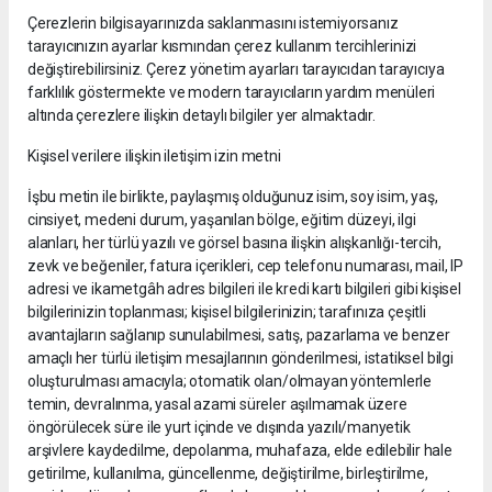
Çerezlerin bilgisayarınızda saklanmasını istemiyorsanız
tarayıcınızın ayarlar kısmından çerez kullanım tercihlerinizi
değiştirebilirsiniz. Çerez yönetim ayarları tarayıcıdan tarayıcıya
farklılık göstermekte ve modern tarayıcıların yardım menüleri
altında çerezlere ilişkin detaylı bilgiler yer almaktadır.
Kişisel verilere ilişkin iletişim izin metni
İşbu metin ile birlikte, paylaşmış olduğunuz isim, soy isim, yaş,
cinsiyet, medeni durum, yaşanılan bölge, eğitim düzeyi, ilgi
alanları, her türlü yazılı ve görsel basına ilişkin alışkanlığı-tercih,
zevk ve beğeniler, fatura içerikleri, cep telefonu numarası, mail, IP
adresi ve ikametgâh adres bilgileri ile kredi kartı bilgileri gibi kişisel
bilgilerinizin toplanması; kişisel bilgilerinizin; tarafınıza çeşitli
avantajların sağlanıp sunulabilmesi, satış, pazarlama ve benzer
amaçlı her türlü iletişim mesajlarının gönderilmesi, istatiksel bilgi
oluşturulması amacıyla; otomatik olan/olmayan yöntemlerle
temin, devralınma, yasal azami süreler aşılmamak üzere
öngörülecek süre ile yurt içinde ve dışında yazılı/manyetik
arşivlere kaydedilme, depolanma, muhafaza, elde edilebilir hale
getirilme, kullanılma, güncellenme, değiştirilme, birleştirilme,