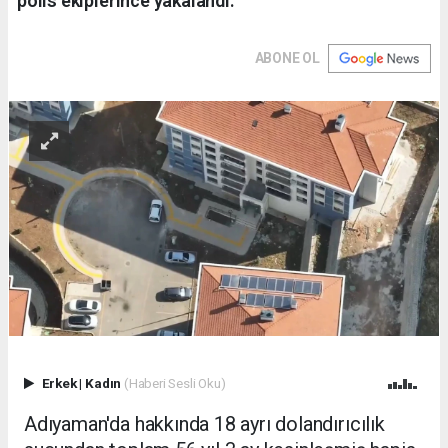
polis ekiplerince yakalandı.
ABONE OL
Erkek
|
Kadın
(Haberi Sesli Oku)
Adıyaman'da hakkında 18 ayrı dolandırıcılık