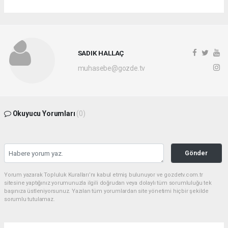
SADIK HALLAÇ
muhasebe@gozde.tv
Okuyucu Yorumları
(0)
Gönder
Yorum yazarak Topluluk Kuralları’nı kabul etmiş bulunuyor ve gozdetv.com.tr
sitesine yaptığınız yorumunuzla ilgili doğrudan veya dolaylı tüm sorumluluğu tek
başınıza üstleniyorsunuz. Yazılan tüm yorumlardan site yönetimi hiçbir şekilde
sorumlu tutulamaz.