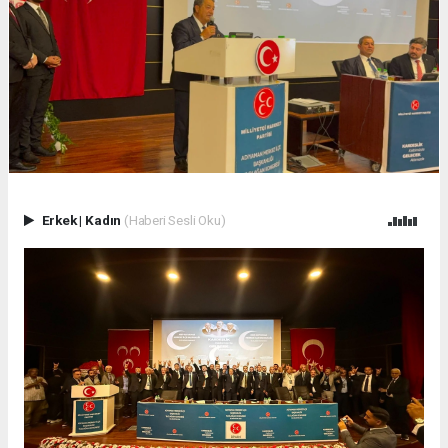
Erkek
|
Kadın
(Haberi Sesli Oku)