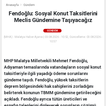
Anasayfa
Gündem
Fendoğlu: Sosyal Konut Taksitlerini
Meclis Gündemine Taşıyacağız
GÜNDEM
(MHA) - Malatya Haber Ajansı | 03.08.2026 - 10:52, Güncelleme: 03.08.2026 -
10:57
MHP Malatya Milletvekili Mehmet Fendoğlu,
Adıyaman temaslarında vatandaşların sosyal konut
taksitleriyle ilgili yaşadığı ödeme sorunlarını
gündeme taşıdı. Fendoğlu, yüksek taksitlerin
deprem bölgesindeki hak sahiplerini zorladığını
belirterek konunun TBMM gündemine getirileceğini
açıkladı. Fendoğlu ayrıca tütün üreticileri ve
esnafın taleplerini dinleyerek sorunların çözümü