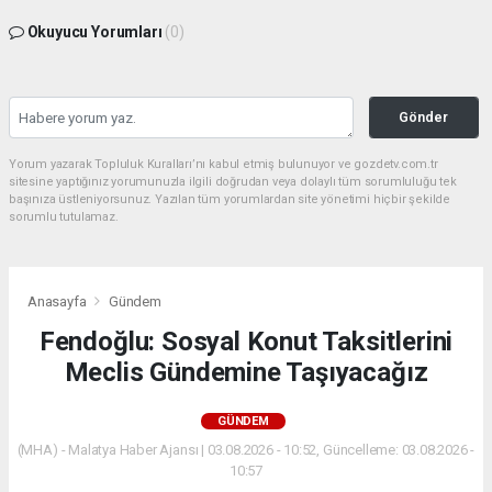
Okuyucu Yorumları
(0)
Gönder
Yorum yazarak Topluluk Kuralları’nı kabul etmiş bulunuyor ve gozdetv.com.tr
sitesine yaptığınız yorumunuzla ilgili doğrudan veya dolaylı tüm sorumluluğu tek
başınıza üstleniyorsunuz. Yazılan tüm yorumlardan site yönetimi hiçbir şekilde
sorumlu tutulamaz.
Anasayfa
Gündem
Fendoğlu: Sosyal Konut Taksitlerini
Meclis Gündemine Taşıyacağız
GÜNDEM
(MHA) - Malatya Haber Ajansı | 03.08.2026 - 10:52, Güncelleme: 03.08.2026 -
10:57