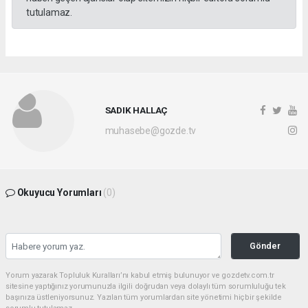
tutulamaz.
SADIK HALLAÇ
muhasebe@gozde.tv
Okuyucu Yorumları
(0)
Gönder
Yorum yazarak Topluluk Kuralları’nı kabul etmiş bulunuyor ve gozdetv.com.tr
sitesine yaptığınız yorumunuzla ilgili doğrudan veya dolaylı tüm sorumluluğu tek
başınıza üstleniyorsunuz. Yazılan tüm yorumlardan site yönetimi hiçbir şekilde