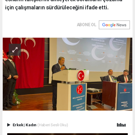
için çalışmaların sürdürüleceğini ifade etti.
ABONE OL
Erkek
|
Kadın
(Haberi Sesli Oku)