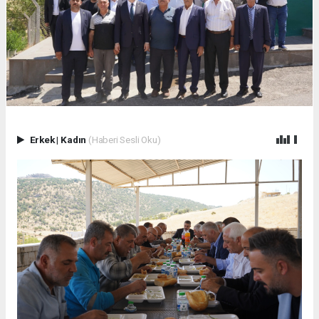
Erkek
|
Kadın
(Haberi Sesli Oku)