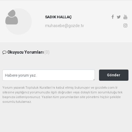
SADIK HALLAÇ
muhasebe@gozde.tv
Okuyucu Yorumları
(0)
Gönder
Yorum yazarak Topluluk Kuralları’nı kabul etmiş bulunuyor ve gozdetv.com.tr
sitesine yaptığınız yorumunuzla ilgili doğrudan veya dolaylı tüm sorumluluğu tek
başınıza üstleniyorsunuz. Yazılan tüm yorumlardan site yönetimi hiçbir şekilde
sorumlu tutulamaz.
Anasayfa
Gündem