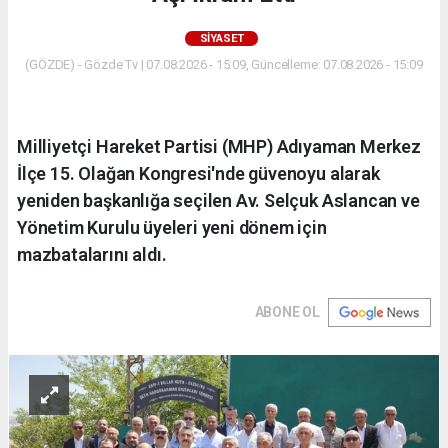
SIYASET
(GÖZDE) - Gözde Tv | 07.08.2026 - 15:09, Güncelleme: 07.08.2026 - 15:09
Milliyetçi Hareket Partisi (MHP) Adıyaman Merkez
İlçe 15. Olağan Kongresi'nde güvenoyu alarak
yeniden başkanlığa seçilen Av. Selçuk Aslancan ve
Yönetim Kurulu üyeleri yeni dönem için
mazbatalarını aldı.
ABONE OL