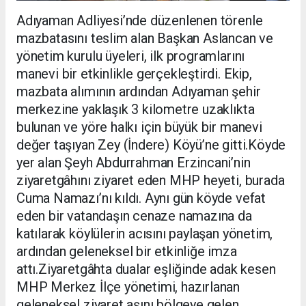
Adıyaman Adliyesi’nde düzenlenen törenle
mazbatasını teslim alan Başkan Aslancan ve
yönetim kurulu üyeleri, ilk programlarını
manevi bir etkinlikle gerçekleştirdi. Ekip,
mazbata alımının ardından Adıyaman şehir
merkezine yaklaşık 3 kilometre uzaklıkta
bulunan ve yöre halkı için büyük bir manevi
değer taşıyan Zey (İndere) Köyü’ne gitti.Köyde
yer alan Şeyh Abdurrahman Erzincani’nin
ziyaretgâhını ziyaret eden MHP heyeti, burada
Cuma Namazı’nı kıldı. Aynı gün köyde vefat
eden bir vatandaşın cenaze namazına da
katılarak köylülerin acısını paylaşan yönetim,
ardından geleneksel bir etkinliğe imza
attı.Ziyaretgâhta dualar eşliğinde adak kesen
MHP Merkez İlçe yönetimi, hazırlanan
geleneksel ziyaret aşını bölgeye gelen