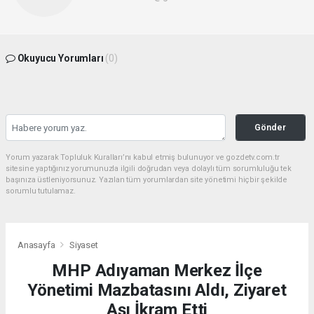
Okuyucu Yorumları
(0)
Gönder
Yorum yazarak Topluluk Kuralları’nı kabul etmiş bulunuyor ve gozdetv.com.tr
sitesine yaptığınız yorumunuzla ilgili doğrudan veya dolaylı tüm sorumluluğu tek
başınıza üstleniyorsunuz. Yazılan tüm yorumlardan site yönetimi hiçbir şekilde
sorumlu tutulamaz.
Anasayfa
Siyaset
MHP Adıyaman Merkez İlçe
Yönetimi Mazbatasını Aldı, Ziyaret
Aşı İkram Etti