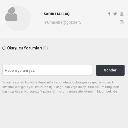
SADIK HALLAÇ
muhasebe@gozde.tv
Okuyucu Yorumları
(0)
Gönder
Yorum yazarak Topluluk Kuralları’nı kabul etmiş bulunuyor ve gozdetv.com.tr
sitesine yaptığınız yorumunuzla ilgili doğrudan veya dolaylı tüm sorumluluğu tek
başınıza üstleniyorsunuz. Yazılan tüm yorumlardan site yönetimi hiçbir şekilde
sorumlu tutulamaz.