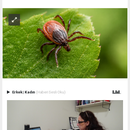
Erkek
|
Kadın
(Haberi Sesli Oku)