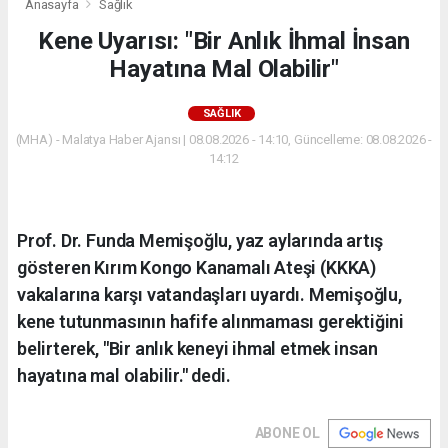
Anasayfa
Sağlık
Kene Uyarısı: "Bir Anlık İhmal İnsan
Hayatına Mal Olabilir"
SAĞLIK
(MHA) - Malatya Haber Ajansı | 08.08.2026 - 14:10, Güncelleme: 08.08.2026 -
14:12
Prof. Dr. Funda Memişoğlu, yaz aylarında artış
gösteren Kırım Kongo Kanamalı Ateşi (KKKA)
vakalarına karşı vatandaşları uyardı. Memişoğlu,
kene tutunmasının hafife alınmaması gerektiğini
belirterek, "Bir anlık keneyi ihmal etmek insan
hayatına mal olabilir." dedi.
ABONE OL