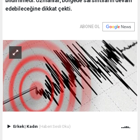
bildirilmedi. Uzmanlar, bölgede sarsıntıların devam
edebileceğine dikkat çekti.
ABONE OL
Erkek
|
Kadın
(Haberi Sesli Oku)