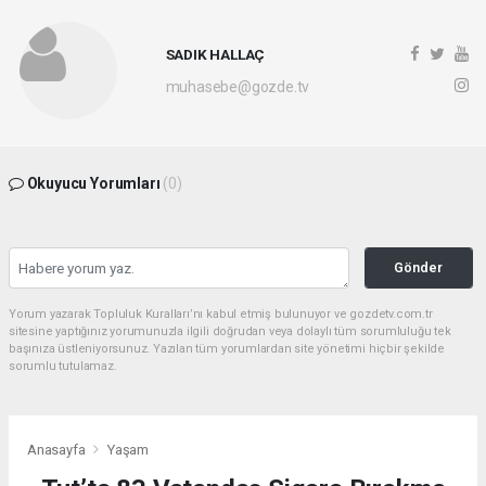
SADIK HALLAÇ
muhasebe@gozde.tv
Okuyucu Yorumları
(0)
Gönder
Yorum yazarak Topluluk Kuralları’nı kabul etmiş bulunuyor ve gozdetv.com.tr
sitesine yaptığınız yorumunuzla ilgili doğrudan veya dolaylı tüm sorumluluğu tek
başınıza üstleniyorsunuz. Yazılan tüm yorumlardan site yönetimi hiçbir şekilde
sorumlu tutulamaz.
Anasayfa
Yaşam