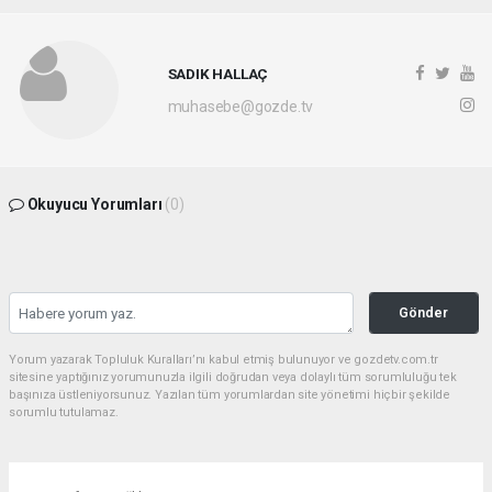
SADIK HALLAÇ
muhasebe@gozde.tv
Okuyucu Yorumları
(0)
Gönder
Yorum yazarak Topluluk Kuralları’nı kabul etmiş bulunuyor ve gozdetv.com.tr
sitesine yaptığınız yorumunuzla ilgili doğrudan veya dolaylı tüm sorumluluğu tek
başınıza üstleniyorsunuz. Yazılan tüm yorumlardan site yönetimi hiçbir şekilde
sorumlu tutulamaz.