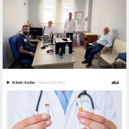
Erkek
|
Kadın
(Haberi Sesli Oku)