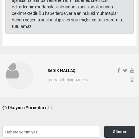
ajanslar tarafından eklenen tüm haberler, sitemizin
editörlerinin müdahalesi olmadan ajans kanallarından
çekilmektedir. Bu haberlerde yer alan hukuki muhataplar
haberi geçen ajanslar olup sitemizin hiçbir editörü sorumlu
tutulamaz.
SADIK HALLAÇ
muhasebe@gozde.tv
Okuyucu Yorumları
(0)
Gönder