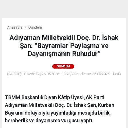
dini
chat
Anasayfa
Gündem
Adıyaman Milletvekili Doç. Dr. İshak
Şan: “Bayramlar Paylaşma ve
Dayanışmanın Ruhudur”
GÜNDEM
(GÖZDE) - Gözde Tv | 26.05.2026 - 13:43, Güncelleme: 26.05.2026 - 13:43
TBMM Başkanlık Divan Kâtip Üyesi, AK Parti
Adıyaman Milletvekili Doç. Dr. İshak Şan, Kurban
Bayramı dolayısıyla yayımladığı mesajda birlik,
beraberlik ve dayanışma vurgusu yaptı.