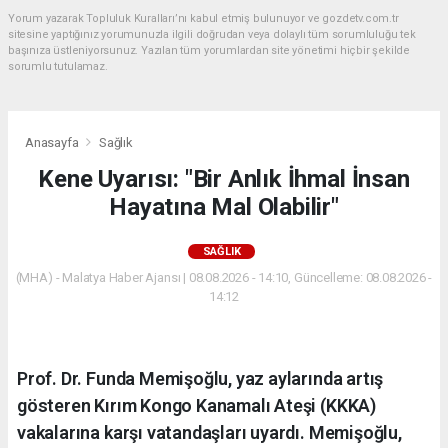
Yorum yazarak Topluluk Kuralları’nı kabul etmiş bulunuyor ve gozdetv.com.tr
sitesine yaptığınız yorumunuzla ilgili doğrudan veya dolaylı tüm sorumluluğu tek
başınıza üstleniyorsunuz. Yazılan tüm yorumlardan site yönetimi hiçbir şekilde
sorumlu tutulamaz.
Anasayfa
Sağlık
Kene Uyarısı: "Bir Anlık İhmal İnsan
Hayatına Mal Olabilir"
SAĞLIK
(MHA) - Malatya Haber Ajansı | 08.08.2026 - 14:10, Güncelleme: 08.08.2026 -
14:12
Prof. Dr. Funda Memişoğlu, yaz aylarında artış
gösteren Kırım Kongo Kanamalı Ateşi (KKKA)
vakalarına karşı vatandaşları uyardı. Memişoğlu,