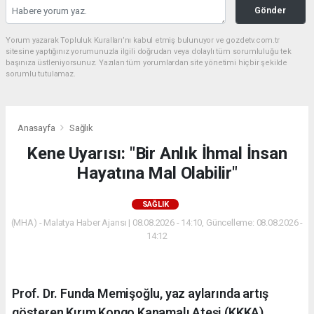
Gönder
Yorum yazarak Topluluk Kuralları’nı kabul etmiş bulunuyor ve gozdetv.com.tr
sitesine yaptığınız yorumunuzla ilgili doğrudan veya dolaylı tüm sorumluluğu tek
başınıza üstleniyorsunuz. Yazılan tüm yorumlardan site yönetimi hiçbir şekilde
sorumlu tutulamaz.
Anasayfa
Sağlık
Kene Uyarısı: "Bir Anlık İhmal İnsan
Hayatına Mal Olabilir"
SAĞLIK
(MHA) - Malatya Haber Ajansı | 08.08.2026 - 14:10, Güncelleme: 08.08.2026 -
14:12
Prof. Dr. Funda Memişoğlu, yaz aylarında artış
gösteren Kırım Kongo Kanamalı Ateşi (KKKA)