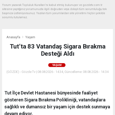
Yorum yazarak Topluluk Kuralları’nı kabul etmiş bulunuyor ve gozdetv.com.tr
sitesine yaptığınız yorumunuzla ilgili doğrudan veya dolaylı tüm sorumluluğu tek
başınıza üstleniyorsunuz. Yazılan tüm yorumlardan site yönetimi hiçbir şekilde
sorumlu tutulamaz.
Anasayfa
Yaşam
Tut’ta 83 Vatandaş Sigara Bırakma
Desteği Aldı
YAŞAM
(GÖZDE) - Gözde Tv | 08.08.2026 - 14:34, Güncelleme: 08.08.2026 - 14:34
Tut İlçe Devlet Hastanesi bünyesinde faaliyet
gösteren Sigara Bırakma Polikliniği, vatandaşlara
sağlıklı ve dumansız bir yaşam için destek sunmaya
devam ediyor.