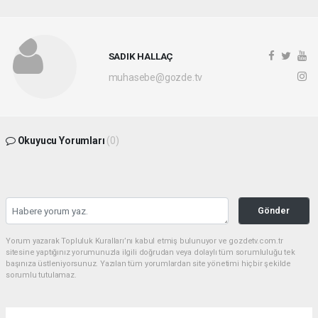
SADIK HALLAÇ
muhasebe@gozde.tv
Okuyucu Yorumları
(0)
Gönder
Yorum yazarak Topluluk Kuralları’nı kabul etmiş bulunuyor ve gozdetv.com.tr
sitesine yaptığınız yorumunuzla ilgili doğrudan veya dolaylı tüm sorumluluğu tek
başınıza üstleniyorsunuz. Yazılan tüm yorumlardan site yönetimi hiçbir şekilde
sorumlu tutulamaz.