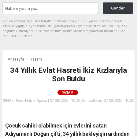
Gönder
Yorum yazarak Topluluk Kuralları’nı kabul etmiş bulunuyor ve gozdetv.com.tr
sitesine yaptığınız yorumunuzla ilgili doğrudan veya dolaylı tüm sorumluluğu tek
başınıza üstleniyorsunuz. Yazılan tüm yorumlardan site yönetimi hiçbir şekilde
sorumlu tutulamaz.
Anasayfa
Yaşam
34 Yıllık Evlat Hasreti İkiz Kızlarıyla
Son Buldu
YAŞAM
(PHA) - Perre Haber Ajansı | 07.08.2026 - 10:26, Güncelleme: 07.08.2026 - 10:26
Çocuk sahibi olabilmek için evlerini satan
Adıyamanlı Doğan çifti, 34 yıllık bekleyişin ardından