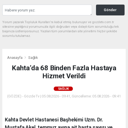
Gönder
Yorum yazarak Topluluk Kuralları’nı kabul etmiş bulunuyor ve gozdetv.com.tr
sitesine yaptığınız yorumunuzla ilgili doğrudan veya dolaylı tüm sorumluluğu tek
başınıza üstleniyorsunuz. Yazılan tüm yorumlardan site yönetimi hiçbir şekilde
sorumlu tutulamaz.
Anasayfa
Sağlık
Kahta’da 68 Binden Fazla Hastaya
Hizmet Verildi
SAĞLIK
(GÖZDE) - Gözde Tv | 05.08.2026 - 09:41, Güncelleme: 05.08.2026 - 09:41
Kahta Devlet Hastanesi Başhekimi Uzm. Dr.
Mustafa Akel, temmuz ayına ait hasta sayısı ve