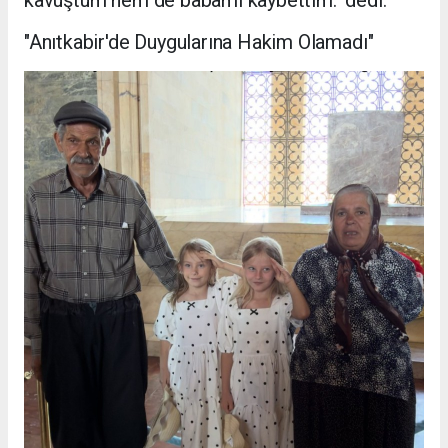
kavuştum hem de babamı kaybettim." dedi.
"Anıtkabir'de Duygularına Hakim Olamadı"