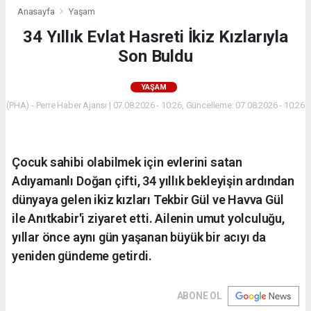
Anasayfa
Yaşam
34 Yıllık Evlat Hasreti İkiz Kızlarıyla
Son Buldu
YAŞAM
(PHA) - Perre Haber Ajansı | 07.08.2026 - 10:26, Güncelleme: 07.08.2026 - 10:26
Çocuk sahibi olabilmek için evlerini satan
Adıyamanlı Doğan çifti, 34 yıllık bekleyişin ardından
dünyaya gelen ikiz kızları Tekbir Gül ve Havva Gül
ile Anıtkabir'i ziyaret etti. Ailenin umut yolculuğu,
yıllar önce aynı gün yaşanan büyük bir acıyı da
yeniden gündeme getirdi.
ABONE OL