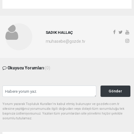
SADIK HALLAÇ
muhasebe@gozde.tv
Okuyucu Yorumları
(0)
Gönder
Yorum yazarak Topluluk Kuralları’nı kabul etmiş bulunuyor ve gozdetv.com.tr
sitesine yaptığınız yorumunuzla ilgili doğrudan veya dolaylı tüm sorumluluğu tek
başınıza üstleniyorsunuz. Yazılan tüm yorumlardan site yönetimi hiçbir şekilde
sorumlu tutulamaz.