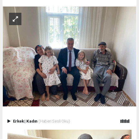
Erkek
|
Kadın
(Haberi Sesli Oku)