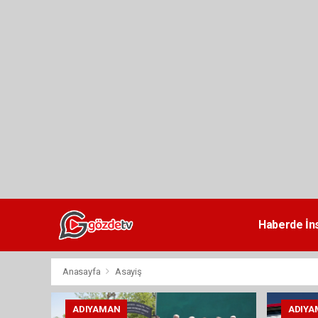
dini
chat
Haberde İn
Anasayfa
Asayiş
ADIYAMAN
ADIYA