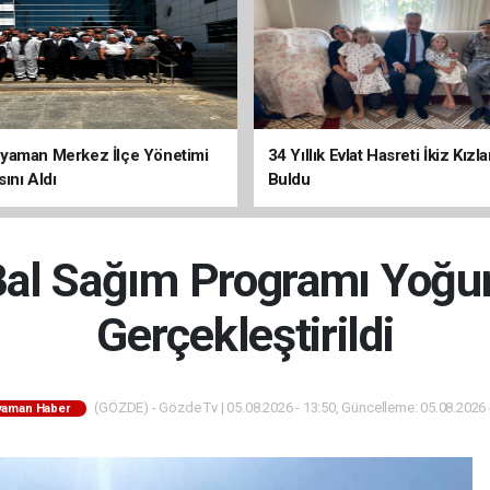
yaman Merkez İlçe Yönetimi
34 Yıllık Evlat Hasreti İkiz Kızl
ını Aldı
Buldu
 Bal Sağım Programı Yoğun
Gerçekleştirildi
(GÖZDE) - Gözde Tv | 05.08.2026 - 13:50, Güncelleme: 05.08.2026 
yaman Haber