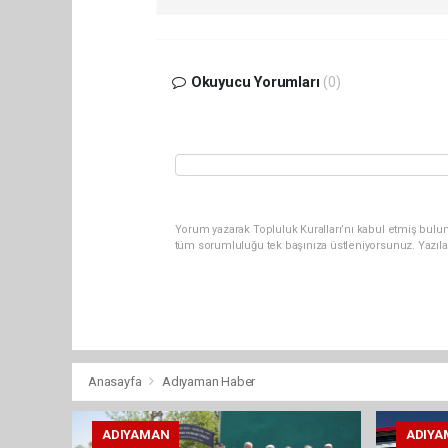
Okuyucu Yorumları
(0)
Yorum yazarak Topluluk Kuralları’nı kabul etmiş bulun
tüm sorumluluğu tek başınıza üstleniyorsunuz. Yazıla
Anasayfa
Adıyaman Haber
ADIYAMAN
ADIYA