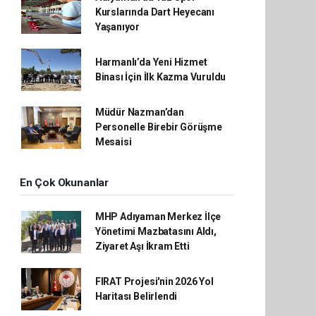
Kurslarında Dart Heyecanı
Yaşanıyor
Harmanlı’da Yeni Hizmet
Binası İçin İlk Kazma Vuruldu
Müdür Nazman’dan
Personelle Birebir Görüşme
Mesaisi
En Çok Okunanlar
MHP Adıyaman Merkez İlçe
Yönetimi Mazbatasını Aldı,
Ziyaret Aşı İkram Etti
FIRAT Projesi'nin 2026 Yol
Haritası Belirlendi