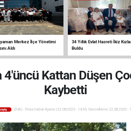
yaman Merkez İlçe Yönetimi
34 Yıllık Evlat Hasreti İkiz Kızl
ını Aldı
Buldu
 4'üncü Kattan Düşen Ço
Kaybetti
(İHA) - İhlas Haber Ajansı | 22.08.2025 - 14:39, Güncelleme: 22.08.2025 - 
sayiş