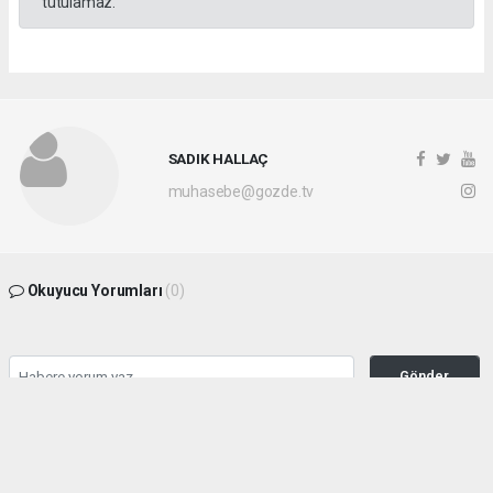
tutulamaz.
SADIK HALLAÇ
muhasebe@gozde.tv
Okuyucu Yorumları
(0)
Gönder
Yorum yazarak Topluluk Kuralları’nı kabul etmiş bulunuyor ve gozdetv.com.tr
sitesine yaptığınız yorumunuzla ilgili doğrudan veya dolaylı tüm sorumluluğu tek
başınıza üstleniyorsunuz. Yazılan tüm yorumlardan site yönetimi hiçbir şekilde
sorumlu tutulamaz.