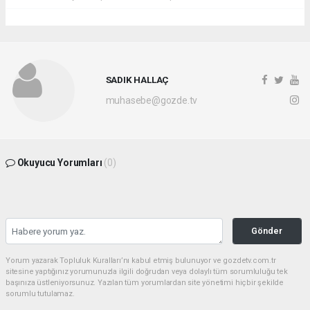
SADIK HALLAÇ
muhasebe@gozde.tv
Okuyucu Yorumları
(0)
Gönder
Yorum yazarak Topluluk Kuralları’nı kabul etmiş bulunuyor ve gozdetv.com.tr
sitesine yaptığınız yorumunuzla ilgili doğrudan veya dolaylı tüm sorumluluğu tek
başınıza üstleniyorsunuz. Yazılan tüm yorumlardan site yönetimi hiçbir şekilde
sorumlu tutulamaz.