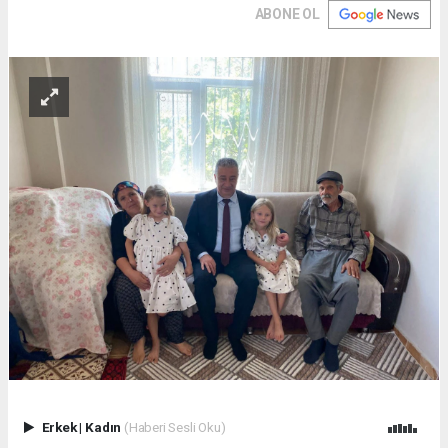
ABONE OL
Erkek
|
Kadın
(Haberi Sesli Oku)