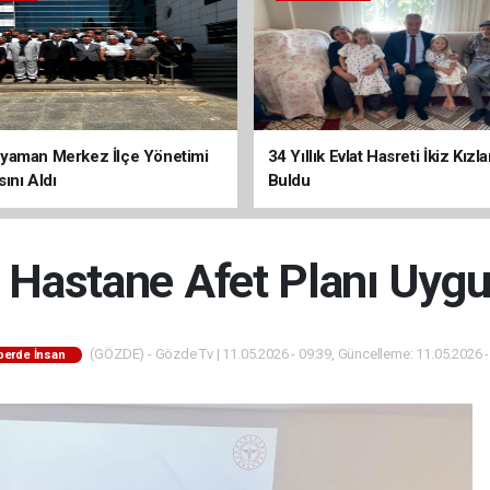
yaman Merkez İlçe Yönetimi
34 Yıllık Evlat Hasreti İkiz Kızl
ını Aldı
Buldu
Hastane Afet Planı Uygul
(GÖZDE) - Gözde Tv | 11.05.2026 - 09:39, Güncelleme: 11.05.2026 -
berde İnsan