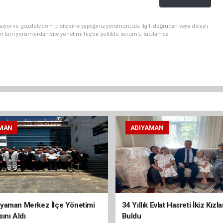
uyor ve gozdetv.com.tr sitesine yaptığınız yorumunuzla ilgili doğrudan veya dolaylı
n tüm yorumlardan site yönetimi hiçbir şekilde sorumlu tutulamaz.
MAN
ADIYAMAN
yaman Merkez İlçe Yönetimi
34 Yıllık Evlat Hasreti İkiz Kızl
ını Aldı
Buldu