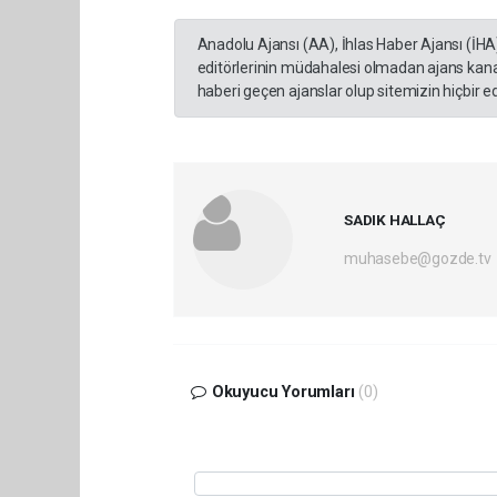
Anadolu Ajansı (AA), İhlas Haber Ajansı (İHA
editörlerinin müdahalesi olmadan ajans kana
haberi geçen ajanslar olup sitemizin hiçbir 
SADIK HALLAÇ
muhasebe@gozde.tv
Okuyucu Yorumları
(0)