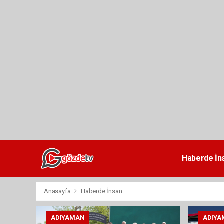
dini
chat
Haberde İn
Anasayfa
Haberde İnsan
ADIYAMAN
ADIYA