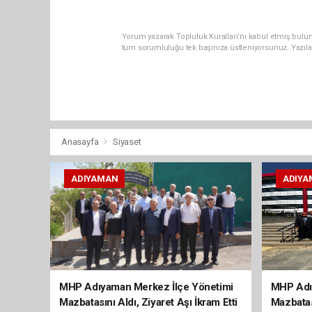
Yorum yazarak Topluluk Kuralları’nı kabul etmiş bulun
tüm sorumluluğu tek başınıza üstleniyorsunuz. Yazıla
Anasayfa
Siyaset
ADIYAMAN
ADIYA
MHP Adıyaman Merkez İlçe Yönetimi
MHP Adı
Mazbatasını Aldı, Ziyaret Aşı İkram Etti
Mazbatas