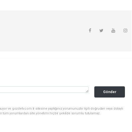
Gönder
uyor ve gozdetv.com.tr sitesine yaptığınız yorumunuzla ilgili doğrudan veya dolaylı
n tüm yorumlardan site yönetimi hiçbir şekilde sorumlu tutulamaz.