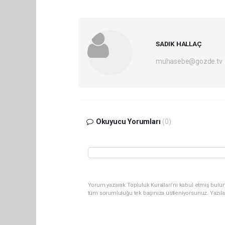
SADIK HALLAÇ
muhasebe@gozde.tv
Okuyucu Yorumları
(0)
Yorum yazarak Topluluk Kuralları’nı kabul etmiş bulun
tüm sorumluluğu tek başınıza üstleniyorsunuz. Yazıla