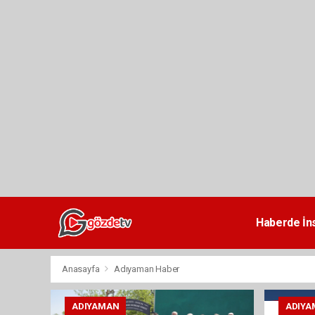
dini
chat
Haberde İn
Anasayfa
Adıyaman Haber
ADIYAMAN
ADIYA