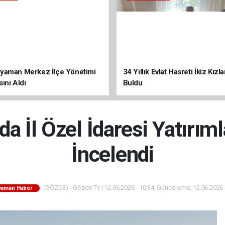
yaman Merkez İlçe Yönetimi
34 Yıllık Evlat Hasreti İkiz Kızl
ını Aldı
Buldu
a İl Özel İdaresi Yatırıml
İncelendi
(GÖZDE) - Gözde Tv | 12.06.2026 - 10:34, Güncelleme: 12.06.2026 
yaman Haber