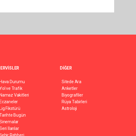
ERVİSLER
DİĞER
Hava Durumu
Sitede Ara
Yol ve Trafik
Anketler
Namaz Vakitleri
Biyografiler
Eczaneler
Rüya Tabirleri
Lig Fikstürü
Astroloji
Tarihte Bugün
Sinemalar
Seri İlanlar
Şehir Rehberi