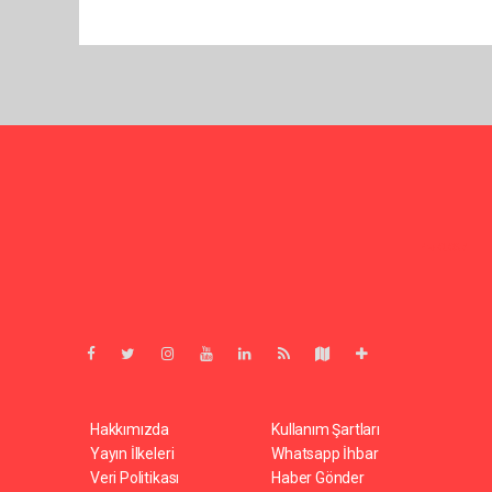
Pro-0.067
Hakkımızda
Kullanım Şartları
Yayın İlkeleri
Whatsapp İhbar
Veri Politikası
Haber Gönder