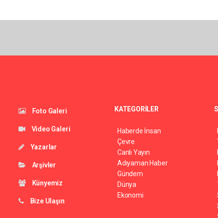
KATEGORİLER
S
Foto Galeri
Video Galeri
Haberde İnsan
Çevre
Yazarlar
Canlı Yayın
Adıyaman Haber
Arşivler
Gündem
Künyemiz
Dünya
Ekonomi
Bize Ulaşın