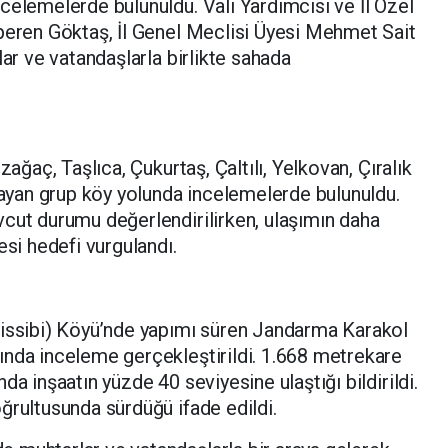
celemelerde bulunuldu. Vali Yardımcısı ve İl Özel
lperen Göktaş, İl Genel Meclisi Üyesi Mehmet Sait
lar ve vatandaşlarla birlikte sahada
zağaç, Taşlıca, Çukurtaş, Çaltılı, Yelkovan, Çıralık
ğlayan grup köy yolunda incelemelerde bulunuldu.
cut durumu değerlendirilirken, ulaşımın daha
esi hedefi vurgulandı.
Nissibi) Köyü’nde yapımı süren Jandarma Karakol
ında inceleme gerçekleştirildi. 1.668 metrekare
da inşaatın yüzde 40 seviyesine ulaştığı bildirildi.
ğrultusunda sürdüğü ifade edildi.