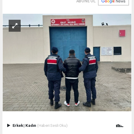
ABONE OL
Erkek
|
Kadın
(Haberi Sesli Oku)