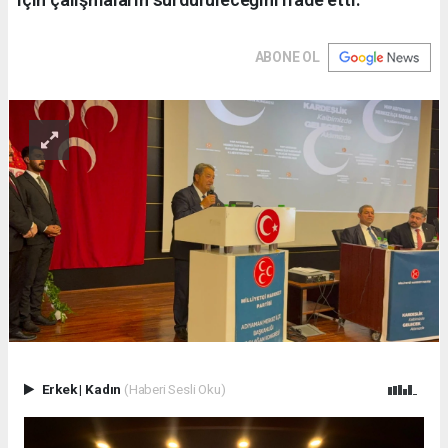
ABONE OL
Erkek
|
Kadın
(Haberi Sesli Oku)