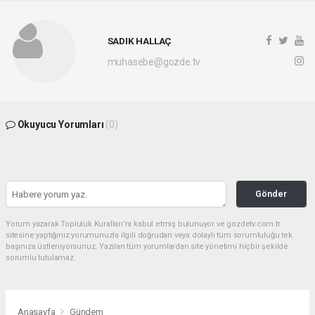
SADIK HALLAÇ
muhasebe@gozde.tv
Okuyucu Yorumları
(0)
Gönder
Yorum yazarak Topluluk Kuralları’nı kabul etmiş bulunuyor ve gozdetv.com.tr
sitesine yaptığınız yorumunuzla ilgili doğrudan veya dolaylı tüm sorumluluğu tek
başınıza üstleniyorsunuz. Yazılan tüm yorumlardan site yönetimi hiçbir şekilde
sorumlu tutulamaz.
Anasayfa
Gündem