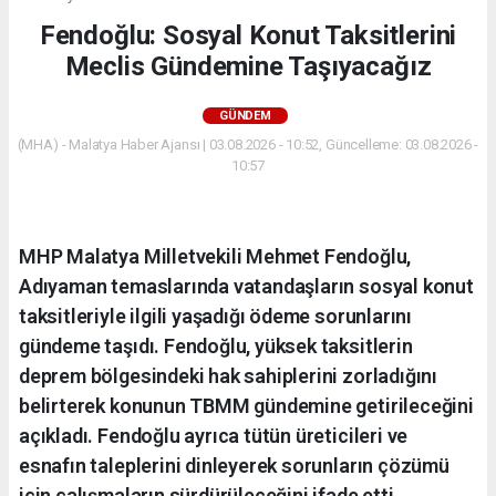
Fendoğlu: Sosyal Konut Taksitlerini
Meclis Gündemine Taşıyacağız
GÜNDEM
(MHA) - Malatya Haber Ajansı | 03.08.2026 - 10:52, Güncelleme: 03.08.2026 -
10:57
MHP Malatya Milletvekili Mehmet Fendoğlu,
Adıyaman temaslarında vatandaşların sosyal konut
taksitleriyle ilgili yaşadığı ödeme sorunlarını
gündeme taşıdı. Fendoğlu, yüksek taksitlerin
deprem bölgesindeki hak sahiplerini zorladığını
belirterek konunun TBMM gündemine getirileceğini
açıkladı. Fendoğlu ayrıca tütün üreticileri ve
esnafın taleplerini dinleyerek sorunların çözümü
için çalışmaların sürdürüleceğini ifade etti.