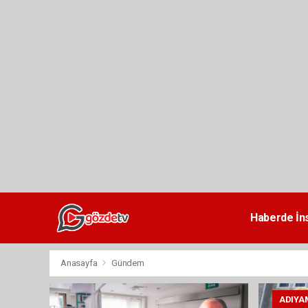
dini
chat
Haberde İn
Anasayfa
Gündem
ADIYA