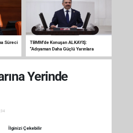
şma Süreci
TBMM’de Konuşan ALKAYIŞ:
“Adıyaman Daha Güçlü Yarınlara
Yürüyor”
arına Yerinde
:34
İlginizi Çekebilir