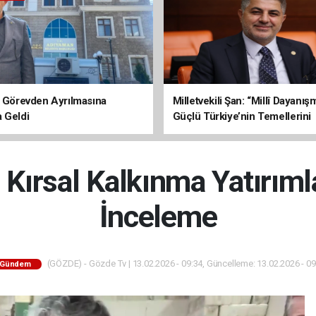
n Görevden Ayrılmasına
Milletvekili Şan: “Millî Dayanı
 Geldi
Güçlü Türkiye’nin Temellerini
Sağlamlaştıracak”
Kırsal Kalkınma Yatırıml
İnceleme
(GÖZDE) - Gözde Tv | 13.02.2026 - 09:34, Güncelleme: 13.02.2026 - 09
Gündem