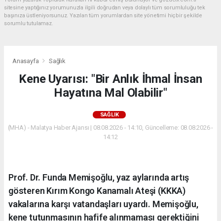
sitesine yaptığınız yorumunuzla ilgili doğrudan veya dolaylı tüm sorumluluğu tek
başınıza üstleniyorsunuz. Yazılan tüm yorumlardan site yönetimi hiçbir şekilde
sorumlu tutulamaz.
Anasayfa
Sağlık
Kene Uyarısı: "Bir Anlık İhmal İnsan
Hayatına Mal Olabilir"
SAĞLIK
(MHA) - Malatya Haber Ajansı | 08.08.2026 - 14:10, Güncelleme: 08.08.2026 -
14:12
Prof. Dr. Funda Memişoğlu, yaz aylarında artış
gösteren Kırım Kongo Kanamalı Ateşi (KKKA)
vakalarına karşı vatandaşları uyardı. Memişoğlu,
kene tutunmasının hafife alınmaması gerektiğini