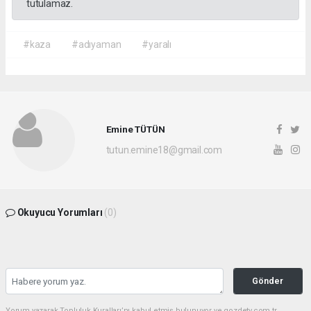
tutulamaz.
#kaza
#adıyaman
#yaralı
Emine TÜTÜN
tutun.emine18@gmail.com
Okuyucu Yorumları
(0)
Gönder
Yorum yazarak Topluluk Kuralları’nı kabul etmiş bulunuyor ve gozdetv.com.tr