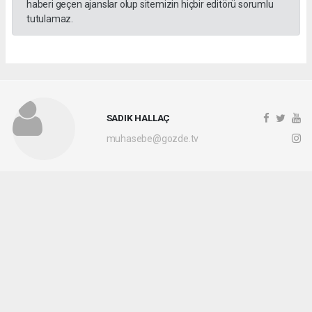
haberi geçen ajanslar olup sitemizin hiçbir editörü sorumlu
tutulamaz.
SADIK HALLAÇ
muhasebe@gozde.tv
Okuyucu Yorumları
(0)
Gönder
Yorum yazarak Topluluk Kuralları’nı kabul etmiş bulunuyor ve gozdetv.com.tr
sitesine yaptığınız yorumunuzla ilgili doğrudan veya dolaylı tüm sorumluluğu tek
başınıza üstleniyorsunuz. Yazılan tüm yorumlardan site yönetimi hiçbir şekilde