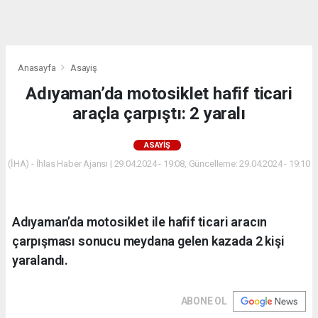
dini
chat
Anasayfa
Asayiş
Adıyaman’da motosiklet hafif ticari
araçla çarpıştı: 2 yaralı
ASAYIŞ
(İHA) - İhlas Haber Ajansı | 29.04.2024 - 19:08, Güncelleme: 29.04.2024 - 19:10
Adıyaman’da motosiklet ile hafif ticari aracın
çarpışması sonucu meydana gelen kazada 2 kişi
yaralandı.
ABONE OL