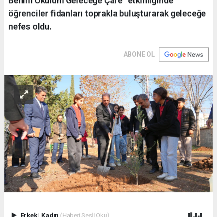
Benim Okulum Geleceğe Çare” etkinliğinde
öğrenciler fidanları toprakla buluşturarak geleceğe
nefes oldu.
ABONE OL
Erkek
|
Kadın
(Haberi Sesli Oku)