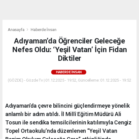
dini
chat
Anasayfa
Haberde İnsan
Adıyaman’da Öğrenciler Geleceğe
Nefes Oldu: ‘Yeşil Vatan’ İçin Fidan
Diktiler
HABERDE İNSAN
(GÖZDE) - Gözde Tv | 01.12.2025 - 19:52, Güncelleme: 01.12.2025 - 19:52
Adıyaman’da çevre bilincini güçlendirmeye yönelik
anlamlı bir adım atıldı. İl Millî Eğitim Müdürü Ali
Tosun ile sendika temsilcilerinin katılımıyla Cengiz
Topel Ortaokulu’nda düzenlenen “Yeşil Vatan