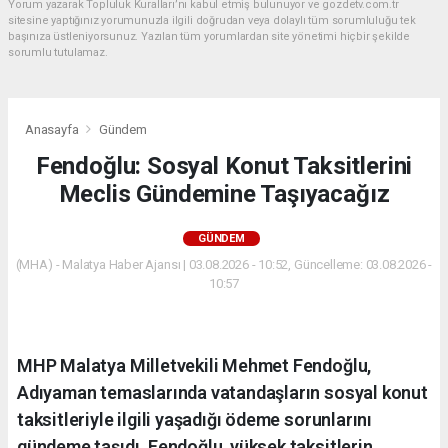
Yorum yazarak Topluluk Kuralları’nı kabul etmiş bulunuyor ve gozdetv.com.tr
sitesine yaptığınız yorumunuzla ilgili doğrudan veya dolaylı tüm sorumluluğu tek
başınıza üstleniyorsunuz. Yazılan tüm yorumlardan site yönetimi hiçbir şekilde
sorumlu tutulamaz.
Anasayfa
Gündem
Fendoğlu: Sosyal Konut Taksitlerini
Meclis Gündemine Taşıyacağız
GÜNDEM
(MHA) - Malatya Haber Ajansı | 03.08.2026 - 10:52, Güncelleme: 03.08.2026 -
10:57
MHP Malatya Milletvekili Mehmet Fendoğlu,
Adıyaman temaslarında vatandaşların sosyal konut
taksitleriyle ilgili yaşadığı ödeme sorunlarını
gündeme taşıdı. Fendoğlu, yüksek taksitlerin