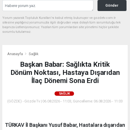
Gönder
Yorum yazarak Topluluk Kuralları’nı kabul etmiş bulunuyor ve gozdetv.com.tr
sitesine yaptığınız yorumunuzla ilgili doğrudan veya dolaylı tüm sorumluluğu tek
başınıza üstleniyorsunuz. Yazılan tüm yorumlardan site yönetimi hiçbir şekilde
sorumlu tutulamaz.
Anasayfa
Sağlık
Başkan Babar: Sağlıkta Kritik
Dönüm Noktası, Hastaya Dışarıdan
İlaç Dönemi Sona Erdi
SAĞLIK
(GÖZDE) - Gözde Tv | 06.08.2026 - 11:03, Güncelleme: 06.08.2026 - 11:03
TÜRKAV İl Başkanı Yusuf Babar, Hastalara dışarıdan