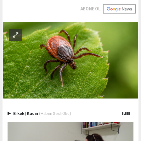
ABONE OL
Erkek
|
Kadın
(Haberi Sesli Oku)