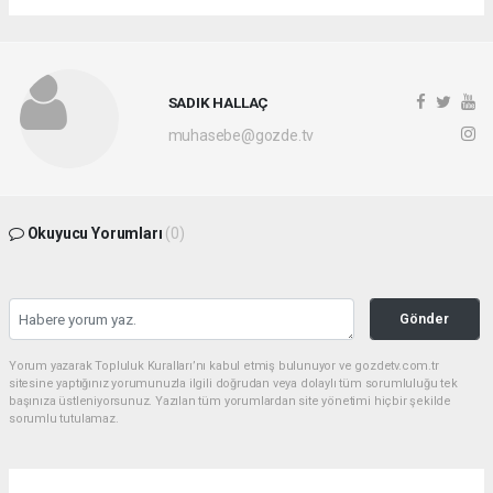
SADIK HALLAÇ
muhasebe@gozde.tv
Okuyucu Yorumları
(0)
Gönder
Yorum yazarak Topluluk Kuralları’nı kabul etmiş bulunuyor ve gozdetv.com.tr
sitesine yaptığınız yorumunuzla ilgili doğrudan veya dolaylı tüm sorumluluğu tek
başınıza üstleniyorsunuz. Yazılan tüm yorumlardan site yönetimi hiçbir şekilde
sorumlu tutulamaz.