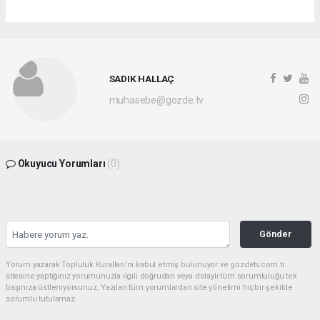
SADIK HALLAÇ
muhasebe@gozde.tv
Okuyucu Yorumları
(0)
Gönder
Yorum yazarak Topluluk Kuralları’nı kabul etmiş bulunuyor ve gozdetv.com.tr
sitesine yaptığınız yorumunuzla ilgili doğrudan veya dolaylı tüm sorumluluğu tek
başınıza üstleniyorsunuz. Yazılan tüm yorumlardan site yönetimi hiçbir şekilde
sorumlu tutulamaz.