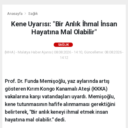
Anasayfa
Sağlık
Kene Uyarısı: "Bir Anlık İhmal İnsan
Hayatına Mal Olabilir"
SAĞLIK
(MHA) - Malatya Haber Ajansı | 08.08.2026 - 14:10, Güncelleme: 08.08.2026 -
14:12
Prof. Dr. Funda Memişoğlu, yaz aylarında artış
gösteren Kırım Kongo Kanamalı Ateşi (KKKA)
vakalarına karşı vatandaşları uyardı. Memişoğlu,
kene tutunmasının hafife alınmaması gerektiğini
belirterek, "Bir anlık keneyi ihmal etmek insan
hayatına mal olabilir." dedi.