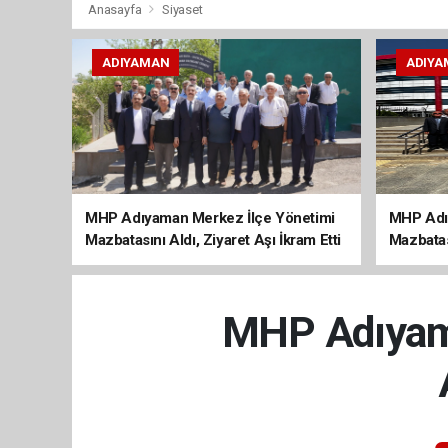
Anasayfa
Siyaset
ADIYAMAN
ADIYA
MHP Adıyaman Merkez İlçe Yönetimi
MHP Adı
Mazbatasını Aldı, Ziyaret Aşı İkram Etti
Mazbatas
MHP Adıyama