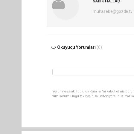
SADIK HALLAÇ
muhasebe@gozde.tv
Okuyucu Yorumları
(0)
Yorum yazarak Topluluk Kuralları’nı kabul etmiş bulun
tüm sorumluluğu tek başınıza üstleniyorsunuz. Yazıla