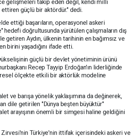
e gelişmeleri takip eden değil, kendi milli
 ettiren güçlü bir aktördür." dedi.
de ettiği başarıların, operasyonel askeri
e" hedefi doğrultusunda yürütülen çalışmaların dış
dile getiren Aydın, ülkenin tarihinin en bağımsız ve
n birini yaşadığını ifade etti.
yükselişinin güçlü bir devlet yönetiminin ürünü
urbaşkanı Recep Tayyip Erdoğan'ın liderliğinde
üresel ölçekte etkili bir aktörlük modeline
dalet ve barışa yönelik yaklaşımına da değinerek,
n dile getirilen "Dünya beşten büyüktür"
et arayışının önemli bir simgesi haline geldiğini
irvesi'nin Türkiye'nin ittifak içerisindeki askeri ve