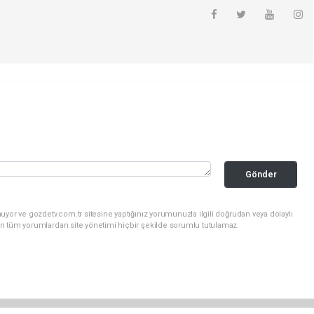
Gönder
uyor ve gozdetv.com.tr sitesine yaptığınız yorumunuzla ilgili doğrudan veya dolaylı
n tüm yorumlardan site yönetimi hiçbir şekilde sorumlu tutulamaz.