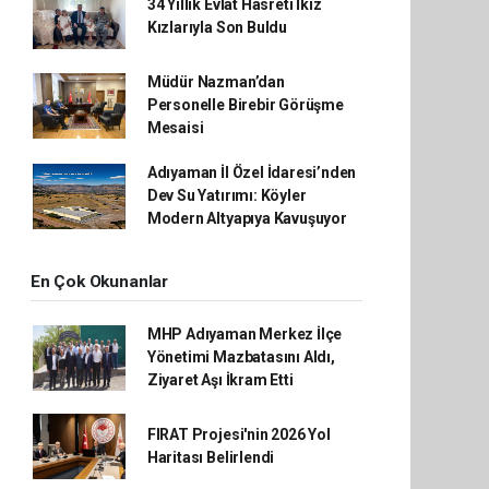
34 Yıllık Evlat Hasreti İkiz
Kızlarıyla Son Buldu
Müdür Nazman’dan
Personelle Birebir Görüşme
Mesaisi
Adıyaman İl Özel İdaresi’nden
Dev Su Yatırımı: Köyler
Modern Altyapıya Kavuşuyor
En Çok Okunanlar
MHP Adıyaman Merkez İlçe
Yönetimi Mazbatasını Aldı,
Ziyaret Aşı İkram Etti
FIRAT Projesi'nin 2026 Yol
Haritası Belirlendi