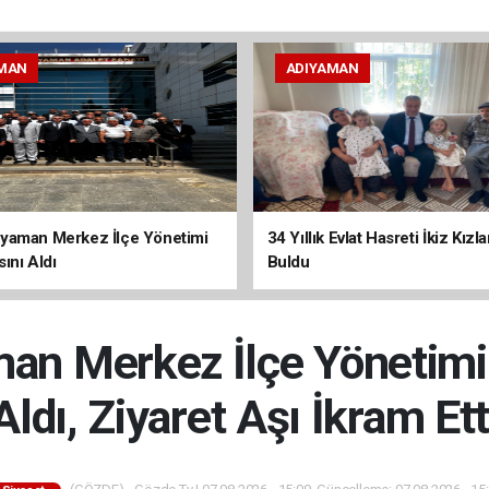
MAN
ADIYAMAN
yaman Merkez İlçe Yönetimi
34 Yıllık Evlat Hasreti İkiz Kızl
ını Aldı
Buldu
n Merkez İlçe Yönetimi
Aldı, Ziyaret Aşı İkram Ett