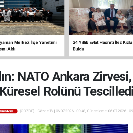
yaman Merkez İlçe Yönetimi
34 Yıllık Evlat Hasreti İkiz Kızl
ını Aldı
Buldu
n: NATO Ankara Zirvesi, 
Küresel Rolünü Tescilled
(GÖZDE) - Gözde Tv | 06.07.2026 - 09:48, Güncelleme: 06.07.2026 - 09
Gündem