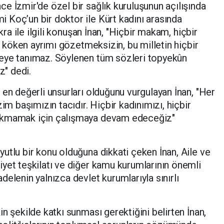
e İzmir'de özel bir sağlık kuruluşunun açılışında
 Koç’un bir doktor ile Kürt kadını arasında
kra ile ilgili konuşan İnan, "Hiçbir makam, hiçbir
ik köken ayrımı gözetmeksizin, bu milletin hiçbir
eye tanımaz. Söylenen tüm sözleri topyekûn
z" dedi.
 en değerli unsurları olduğunu vurgulayan İnan, "Her
im başımızın tacıdır. Hiçbir kadınımızı, hiçbir
akmamak için çalışmaya devam edeceğiz"
utlu bir konu olduğuna dikkati çeken İnan, Aile ve
yet teşkilatı ve diğer kamu kurumlarının önemli
elenin yalnızca devlet kurumlarıyla sınırlı
n şekilde katkı sunması gerektiğini belirten İnan,