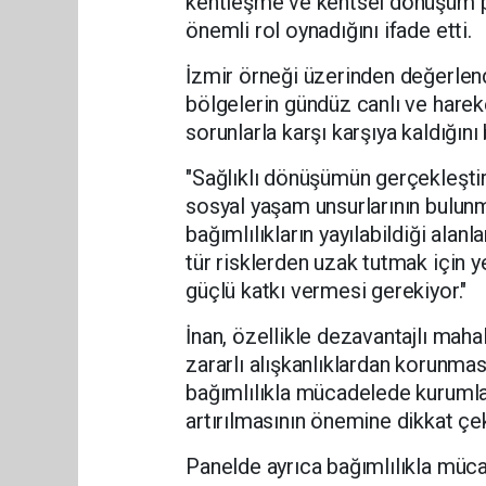
kentleşme ve kentsel dönüşüm p
önemli rol oynadığını ifade etti.
İzmir örneği üzerinden değerlen
bölgelerin gündüz canlı ve hare
sorunlarla karşı karşıya kaldığını 
"Sağlıklı dönüşümün gerçekleştiri
sosyal yaşam unsurlarının bulunm
bağımlılıkların yayılabildiği ala
tür risklerden uzak tutmak için 
güçlü katkı vermesi gerekiyor."
İnan, özellikle dezavantajlı maha
zararlı alışkanlıklardan korunma
bağımlılıkla mücadelede kurumlar 
artırılmasının önemine dikkat çe
Panelde ayrıca bağımlılıkla müc