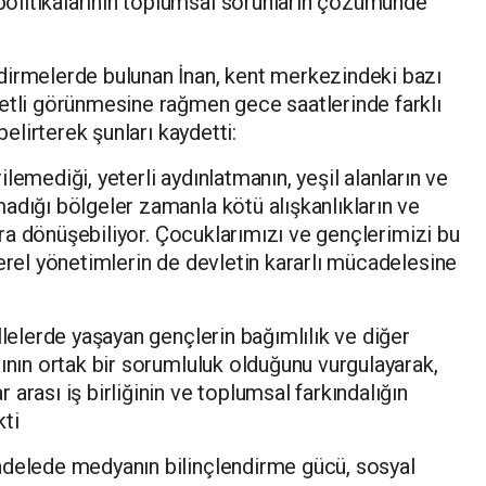
olitikalarının toplumsal sorunların çözümünde
dirmelerde bulunan İnan, kent merkezindeki bazı
ketli görünmesine rağmen gece saatlerinde farklı
belirterek şunları kaydetti:
lemediği, yeterli aydınlatmanın, yeşil alanların ve
adığı bölgeler zamanla kötü alışkanlıkların ve
nlara dönüşebiliyor. Çocuklarımızı ve gençlerimizi bu
yerel yönetimlerin de devletin kararlı mücadelesine
llelerde yaşayan gençlerin bağımlılık ve diğer
sının ortak bir sorumluluk olduğunu vurgulayarak,
arası iş birliğinin ve toplumsal farkındalığın
kti
adelede medyanın bilinçlendirme gücü, sosyal