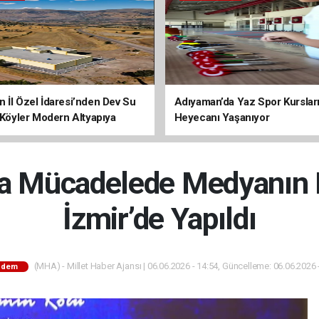
 İl Özel İdaresi’nden Dev Su
Adıyaman’da Yaz Spor Kurslar
: Köyler Modern Altyapıya
Heyecanı Yaşanıyor
or
la Mücadelede Medyanın 
İzmir’de Yapıldı
(MHA) - Millet Haber Ajansı | 06.06.2026 - 14:54, Güncelleme: 06.06.2026 
ndem