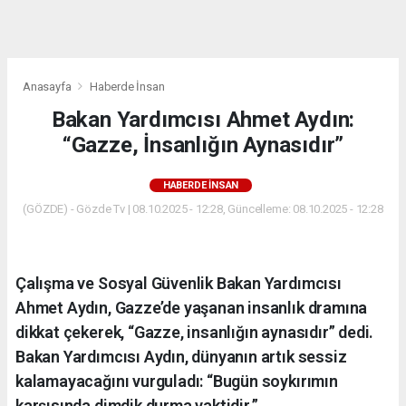
dini
chat
Anasayfa
Haberde İnsan
Bakan Yardımcısı Ahmet Aydın:
“Gazze, İnsanlığın Aynasıdır”
HABERDE İNSAN
(GÖZDE) - Gözde Tv | 08.10.2025 - 12:28, Güncelleme: 08.10.2025 - 12:28
Çalışma ve Sosyal Güvenlik Bakan Yardımcısı
Ahmet Aydın, Gazze’de yaşanan insanlık dramına
dikkat çekerek, “Gazze, insanlığın aynasıdır” dedi.
Bakan Yardımcısı Aydın, dünyanın artık sessiz
kalamayacağını vurguladı: “Bugün soykırımın
karşısında dimdik durma vaktidir.”