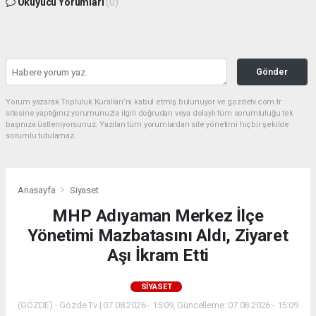
Okuyucu Yorumları
(0)
Gönder
Yorum yazarak Topluluk Kuralları’nı kabul etmiş bulunuyor ve gozdetv.com.tr
sitesine yaptığınız yorumunuzla ilgili doğrudan veya dolaylı tüm sorumluluğu tek
başınıza üstleniyorsunuz. Yazılan tüm yorumlardan site yönetimi hiçbir şekilde
sorumlu tutulamaz.
Anasayfa
Siyaset
MHP Adıyaman Merkez İlçe
Yönetimi Mazbatasını Aldı, Ziyaret
Aşı İkram Etti
SIYASET
(GÖZDE) - Gözde Tv | 07.08.2026 - 15:09, Güncelleme: 07.08.2026 - 15:09