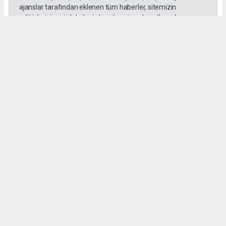
ajanslar tarafından eklenen tüm haberler, sitemizin
editörlerinin müdahalesi olmadan ajans kanallarından
çekilmektedir. Bu haberlerde yer alan hukuki muhataplar
haberi geçen ajanslar olup sitemizin hiçbir editörü sorumlu
tutulamaz.
SADIK HALLAÇ
muhasebe@gozde.tv
Okuyucu Yorumları
(0)
Gönder