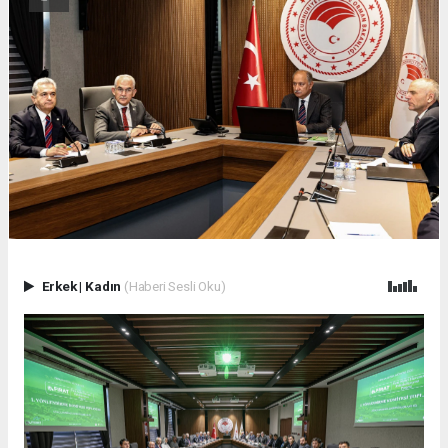
Erkek
|
Kadın
(Haberi Sesli Oku)