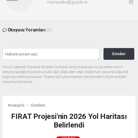
muhasebe@gozde.tv
Okuyucu Yorumları
(0)
Gönder
Yorum yazarak Topluluk Kuralları’nı kabul etmiş bulunuyor ve gozdetv.com.tr
sitesine yaptığınız yorumunuzla ilgili doğrudan veya dolaylı tüm sorumluluğu tek
başınıza üstleniyorsunuz. Yazılan tüm yorumlardan site yönetimi hiçbir şekilde
sorumlu tutulamaz.
Anasayfa
Gündem
FIRAT Projesi'nin 2026 Yol Haritası
Belirlendi