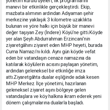
yönetim kurulu üyeleri, ilk programlarını
manevi bir etkinlikle gerçekleştirdi. Ekip,
mazbata alımının ardından Adıyaman şehir
merkezine yaklaşık 3 kilometre uzaklıkta
bulunan ve yöre halkı için büyük bir manevi
değer taşıyan Zey (İndere) Köyü’ne gitti.Köyde
yer alan Şeyh Abdurrahman Erzincani’nin
ziyaretgâhını ziyaret eden MHP heyeti, burada
Cuma Namazı’nı kıldı. Aynı gün köyde vefat
eden bir vatandaşın cenaze namazına da
katılarak köylülerin acısını paylaşan yönetim,
ardından geleneksel bir etkinliğe imza
attı.Ziyaretgâhta dualar eşliğinde adak kesen
MHP Merkez İlçe yönetimi, hazırlanan
geleneksel ziyaret aşını bölgeye gelen
vatandaşlara ve köy halkına ikram ederek yeni
dönem çalışmalarına dualarla başladı.