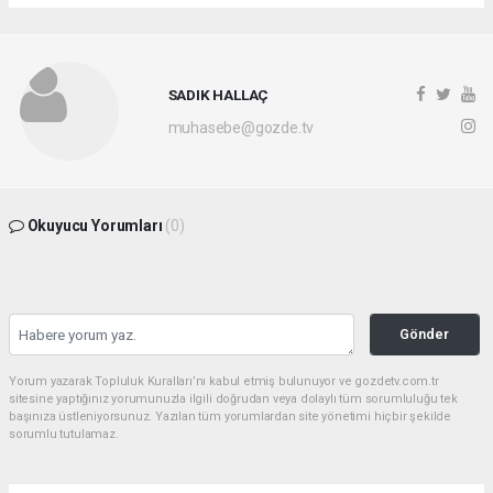
SADIK HALLAÇ
muhasebe@gozde.tv
Okuyucu Yorumları
(0)
Gönder
Yorum yazarak Topluluk Kuralları’nı kabul etmiş bulunuyor ve gozdetv.com.tr
sitesine yaptığınız yorumunuzla ilgili doğrudan veya dolaylı tüm sorumluluğu tek
başınıza üstleniyorsunuz. Yazılan tüm yorumlardan site yönetimi hiçbir şekilde
sorumlu tutulamaz.