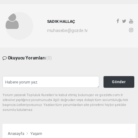
SADIK HALLAÇ
muhasebe@gozde.tv
Okuyucu Yorumları
(0)
Gönder
Yorum yazarak Topluluk Kuralları’nı kabul etmiş bulunuyor ve gozdetv.com.tr
sitesine yaptığınız yorumunuzla ilgili doğrudan veya dolaylı tüm sorumluluğu tek
başınıza üstleniyorsunuz. Yazılan tüm yorumlardan site yönetimi hiçbir şekilde
sorumlu tutulamaz.
Anasayfa
Yaşam