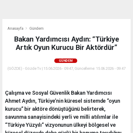
dini
chat
Anasayfa
Gündem
Bakan Yardımcısı Aydın: “Türkiye
Artık Oyun Kurucu Bir Aktördür”
GÜNDEM
(GÖZDE) - Gözde Tv | 15.06.2026 - 09:47, Güncelleme: 15.06.2026 - 09:47
Çalışma ve Sosyal Güvenlik Bakan Yardımcısı
Ahmet Aydın, Türkiye’nin küresel sistemde “oyun
kurucu” bir aktöre dönüştüğünü belirterek,
savunma sanayisindeki yerli ve milli atılımlar ile
“Türkiye Yüzyılı” vizyonunun ülkeyi bölgesel ve
küresel düzeyde daha güçlü bir konuma taşıdığını