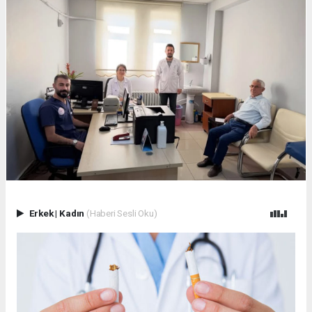
Erkek
|
Kadın
(Haberi Sesli Oku)