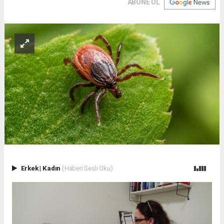
ABONE OL
Erkek
|
Kadın
(Haberi Sesli Oku)