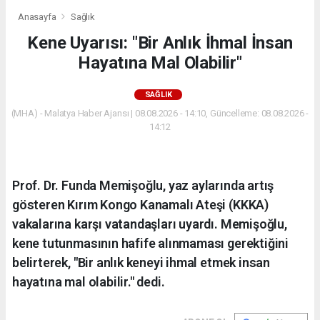
Anasayfa
Sağlık
Kene Uyarısı: "Bir Anlık İhmal İnsan
Hayatına Mal Olabilir"
SAĞLIK
(MHA) - Malatya Haber Ajansı | 08.08.2026 - 14:10, Güncelleme: 08.08.2026 -
14:12
Prof. Dr. Funda Memişoğlu, yaz aylarında artış
gösteren Kırım Kongo Kanamalı Ateşi (KKKA)
vakalarına karşı vatandaşları uyardı. Memişoğlu,
kene tutunmasının hafife alınmaması gerektiğini
belirterek, "Bir anlık keneyi ihmal etmek insan
hayatına mal olabilir." dedi.