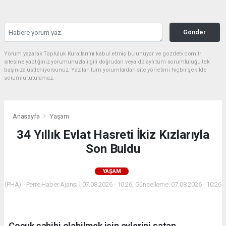
Gönder
Yorum yazarak Topluluk Kuralları’nı kabul etmiş bulunuyor ve gozdetv.com.tr
sitesine yaptığınız yorumunuzla ilgili doğrudan veya dolaylı tüm sorumluluğu tek
başınıza üstleniyorsunuz. Yazılan tüm yorumlardan site yönetimi hiçbir şekilde
sorumlu tutulamaz.
Anasayfa
Yaşam
34 Yıllık Evlat Hasreti İkiz Kızlarıyla
Son Buldu
YAŞAM
(PHA) - Perre Haber Ajansı | 07.08.2026 - 10:26, Güncelleme: 07.08.2026 - 10:26
Çocuk sahibi olabilmek için evlerini satan