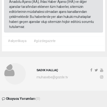
Anadolu Ajansı (AA), İhlas Haber Ajansı (İHA) ve diğer
ajanslar tarafından eklenen tüm haberler, sitemizin
editörlerinin müdahalesi olmadan ajans kanallarından
çekilmektedir. Bu haberlerde yer alan hukuki muhataplar
haberi geçen ajanslar olup sitemizin hiçbir editörü sorumlu
tutulamaz.
#aliyerlikaya
#gözdegazete
SADIK HALLAÇ
muhasebe@gozde.tv
Okuyucu Yorumları
(0)