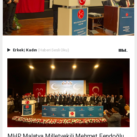
Erkek
|
Kadın
(Haberi Sesli Oku)
MHP Malatya Milletvekili Mehmet Fendoğlu,