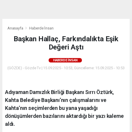
dini
chat
Anasayfa
Haberde İnsan
Başkan Hallaç, Farkındalıkta Eşik
Değeri Aştı
HABERDE İNSAN
(GÖZDE) - Gözde Tv | 15.09.2025 - 10:53, Güncelleme: 15.09.2025 - 10:53
Adıyaman Damızlık Birliği Başkanı Sırrı Öztürk,
Kahta Belediye Başkanı’nın çalışmalarını ve
Kahta’nın seçimlerden bu yana yaşadığı
dönüşümlerden bazılarını aktardığı bir yazı kaleme
aldı.