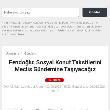
Gönder
Yorum yazarak Topluluk Kuralları’nı kabul etmiş bulunuyor ve gozdetv.com.tr
sitesine yaptığınız yorumunuzla ilgili doğrudan veya dolaylı tüm sorumluluğu tek
başınıza üstleniyorsunuz. Yazılan tüm yorumlardan site yönetimi hiçbir şekilde
sorumlu tutulamaz.
Anasayfa
Gündem
Fendoğlu: Sosyal Konut Taksitlerini
Meclis Gündemine Taşıyacağız
GÜNDEM
(MHA) - Malatya Haber Ajansı | 03.08.2026 - 10:52, Güncelleme: 03.08.2026 -
10:57