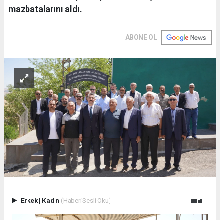
mazbatalarını aldı.
ABONE OL
Erkek
|
Kadın
(Haberi Sesli Oku)