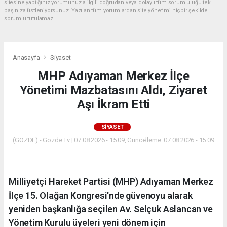
sitesine yaptığınız yorumunuzla ilgili doğrudan veya dolaylı tüm sorumluluğu tek
başınıza üstleniyorsunuz. Yazılan tüm yorumlardan site yönetimi hiçbir şekilde
sorumlu tutulamaz.
Anasayfa
Siyaset
MHP Adıyaman Merkez İlçe
Yönetimi Mazbatasını Aldı, Ziyaret
Aşı İkram Etti
SIYASET
(GÖZDE) - Gözde Tv | 07.08.2026 - 15:09, Güncelleme: 07.08.2026 - 15:09
Milliyetçi Hareket Partisi (MHP) Adıyaman Merkez
İlçe 15. Olağan Kongresi'nde güvenoyu alarak
yeniden başkanlığa seçilen Av. Selçuk Aslancan ve
Yönetim Kurulu üyeleri yeni dönem için