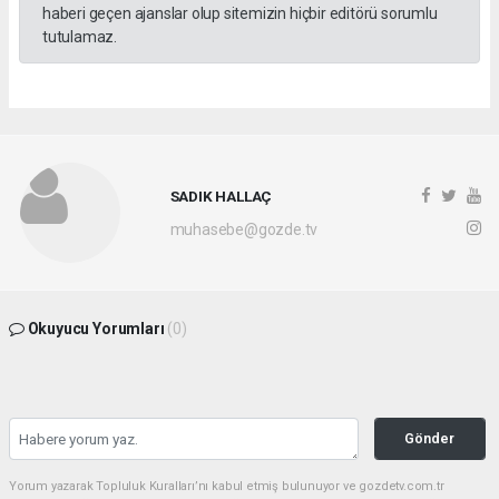
haberi geçen ajanslar olup sitemizin hiçbir editörü sorumlu
tutulamaz.
SADIK HALLAÇ
muhasebe@gozde.tv
Okuyucu Yorumları
(0)
Gönder
Yorum yazarak Topluluk Kuralları’nı kabul etmiş bulunuyor ve gozdetv.com.tr