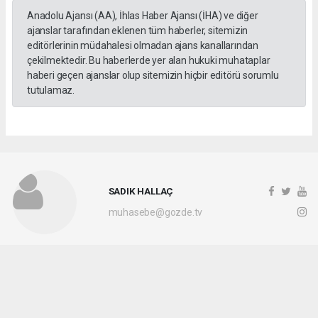
Anadolu Ajansı (AA), İhlas Haber Ajansı (İHA) ve diğer
ajanslar tarafından eklenen tüm haberler, sitemizin
editörlerinin müdahalesi olmadan ajans kanallarından
çekilmektedir. Bu haberlerde yer alan hukuki muhataplar
haberi geçen ajanslar olup sitemizin hiçbir editörü sorumlu
tutulamaz.
SADIK HALLAÇ
muhasebe@gozde.tv
Okuyucu Yorumları
(0)