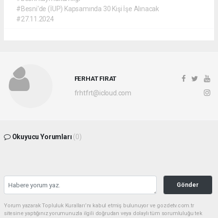
#Besni'de (İUP) Kapsamında 30 Kişi İşe Alınacak
#27.11.2024
FERHAT FIRAT
frhtfrt@icloud.com
Okuyucu Yorumları
(0)
Gönder
Yorum yazarak Topluluk Kuralları’nı kabul etmiş bulunuyor ve gozdetv.com.tr
sitesine yaptığınız yorumunuzla ilgili doğrudan veya dolaylı tüm sorumluluğu tek