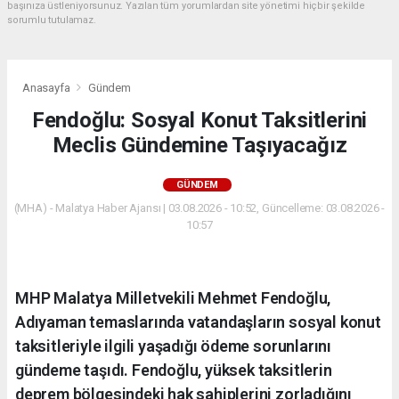
başınıza üstleniyorsunuz. Yazılan tüm yorumlardan site yönetimi hiçbir şekilde
sorumlu tutulamaz.
Anasayfa
Gündem
Fendoğlu: Sosyal Konut Taksitlerini
Meclis Gündemine Taşıyacağız
GÜNDEM
(MHA) - Malatya Haber Ajansı | 03.08.2026 - 10:52, Güncelleme: 03.08.2026 -
10:57
MHP Malatya Milletvekili Mehmet Fendoğlu,
Adıyaman temaslarında vatandaşların sosyal konut
taksitleriyle ilgili yaşadığı ödeme sorunlarını
gündeme taşıdı. Fendoğlu, yüksek taksitlerin
deprem bölgesindeki hak sahiplerini zorladığını