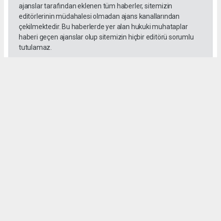
ajanslar tarafından eklenen tüm haberler, sitemizin
editörlerinin müdahalesi olmadan ajans kanallarından
çekilmektedir. Bu haberlerde yer alan hukuki muhataplar
haberi geçen ajanslar olup sitemizin hiçbir editörü sorumlu
tutulamaz.
SADIK HALLAÇ
muhasebe@gozde.tv
Okuyucu Yorumları
(0)
Gönder