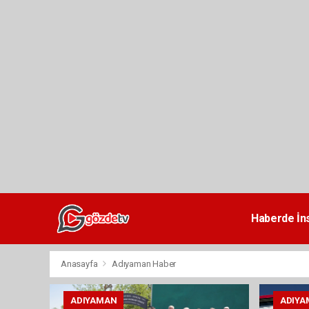
dini
chat
Haberde İn
Anasayfa
Adıyaman Haber
ADIYAMAN
ADIYA