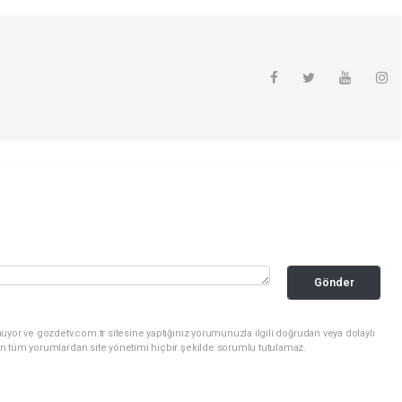
Gönder
uyor ve gozdetv.com.tr sitesine yaptığınız yorumunuzla ilgili doğrudan veya dolaylı
n tüm yorumlardan site yönetimi hiçbir şekilde sorumlu tutulamaz.