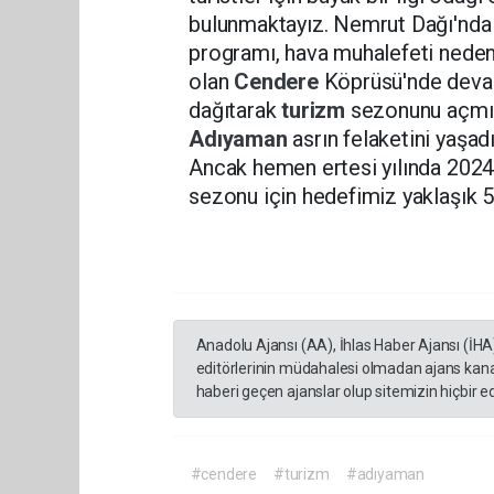
bulunmaktayız. Nemrut Dağı'nda k
programı, hava muhalefeti nedeniy
olan
Cendere
Köprüsü'nde devam
dağıtarak
turizm
sezonunu açmış
Adıyaman
asrın felaketini yaşad
Ancak hemen ertesi yılında 2024 y
sezonu için hedefimiz yaklaşık 5
Anadolu Ajansı (AA), İhlas Haber Ajansı (İHA
editörlerinin müdahalesi olmadan ajans kana
haberi geçen ajanslar olup sitemizin hiçbir 
#cendere
#turizm
#adıyaman