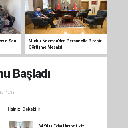
arıyla Son
Müdür Nazman’dan Personelle Birebir
Görüşme Mesaisi
nu Başladı
25 - 12:38
İlginizi Çekebilir
34 Yıllık Evlat Hasreti İkiz