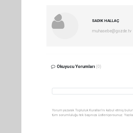
SADIK HALLAÇ
muhasebe@gozde.tv
Okuyucu Yorumları
(0)
Yorum yazarak Topluluk Kuralları’nı kabul etmiş bulun
tüm sorumluluğu tek başınıza üstleniyorsunuz. Yazıla