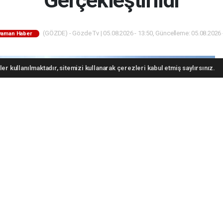
(GÖZDE) - Gözde Tv | 05.08.2026 - 13:50, Güncelleme: 05.08.2026 
yaman Haber
er kullanılmaktadır, sitemizi kullanarak çerezleri kabul etmiş saylırsınız.