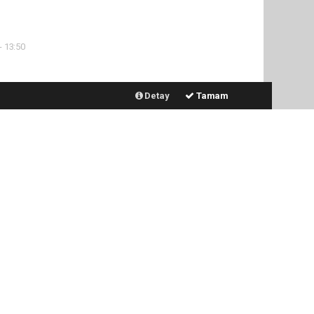
- 13:50
İlginizi Çekebilir
Detay
Tamam
Harmanlı’da Yeni Hizmet
Binası İçin İlk Kazma Vuruldu
MHP Adıyaman Merkez İlçe
Yönetimi Mazbatasını Aldı
Adıyaman İl Özel İdaresi’nden
Dev Su Yatırımı: Köyler
Modern Altyapıya Kavuşuyor
Müdür Nazman’dan
Personelle Birebir Görüşme