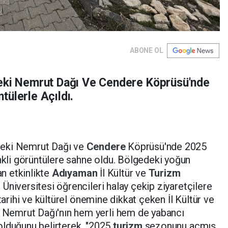
ABONE OL
deki Nemrut Dağı Ve Cendere Köprüsü'nde
tülerle Açıldı.
deki Nemrut Dağı ve
Cendere
Köprüsü'nde 2025
enkli görüntülere sahne oldu. Bölgedeki yoğun
an etkinlikte
Adıyaman
İl Kültür ve
Turizm
n
Üniversitesi öğrencileri halay çekip ziyaretçilere
tarihi ve kültürel önemine dikkat çeken İl Kültür ve
Nemrut Dağı'nın hem yerli hem de yabancı
ı olduğunu belirterek, "2025
turizm
sezonunu açmış