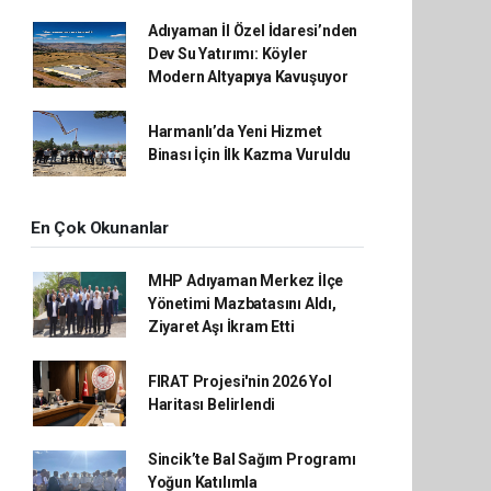
Adıyaman İl Özel İdaresi’nden
Dev Su Yatırımı: Köyler
Modern Altyapıya Kavuşuyor
Harmanlı’da Yeni Hizmet
Binası İçin İlk Kazma Vuruldu
En Çok Okunanlar
MHP Adıyaman Merkez İlçe
Yönetimi Mazbatasını Aldı,
Ziyaret Aşı İkram Etti
FIRAT Projesi'nin 2026 Yol
Haritası Belirlendi
Sincik’te Bal Sağım Programı
Yoğun Katılımla