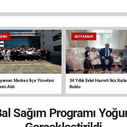
MAN
ADIYAMAN
yaman Merkez İlçe Yönetimi
34 Yıllık Evlat Hasreti İkiz Kızl
ını Aldı
Buldu
 Bal Sağım Programı Yoğun
Gerçekleştirildi