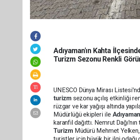
Adıyaman'ın Kahta İlçesin
Turizm Sezonu Renkli Görün
UNESCO Dünya Mirası Listesi'n
turizm
sezonu açılış etkinliği r
rüzgar ve kar yağışı altında yapıl
Müdürlüğü ekipleri ile
Adıyama
karanfil dağıttı. Nemrut Dağı'nın 
Turizm
Müdürü Mehmet Yelken, 
turistler için büyük bir ilgi odağ