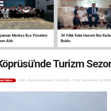
yaman Merkez İlçe Yönetimi
34 Yıllık Evlat Hasreti İkiz Kızl
ını Aldı
Buldu
öprüsü'nde Turizm Sezo
(İHA) - İhlas Haber Ajansı | 16.04.2025 - 12:38, Güncelleme: 16.04.20
man Haber