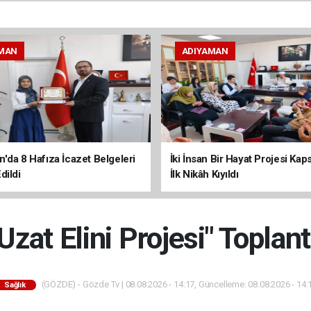
MAN
ADIYAMAN
'da 8 Hafıza İcazet Belgeleri
İki İnsan Bir Hayat Projesi Ka
dildi
İlk Nikâh Kıyıldı
zat Elini Projesi" Toplan
(GÖZDE) - Gözde Tv | 08.08.2026 - 14:17, Güncelleme: 08.08.2026 - 14:
Sağlık