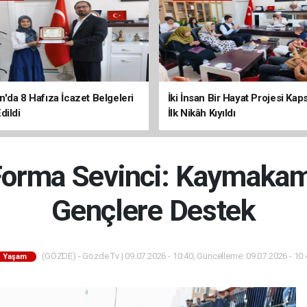
'da 8 Hafıza İcazet Belgeleri
İki İnsan Bir Hayat Projesi Ka
dildi
İlk Nikâh Kıyıldı
Forma Sevinci: Kaymakam
Gençlere Destek
(GÖZDE) - Gözde Tv | 09.07.2026 - 10:40, Güncelleme: 09.07.2026 - 10:
Yaşam