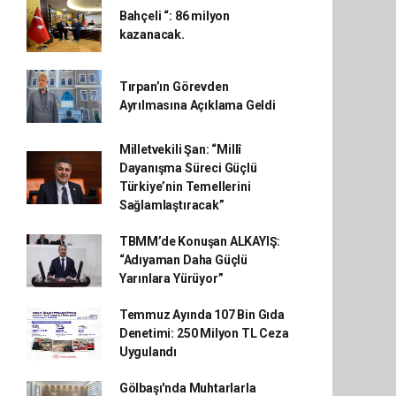
Bahçeli “: 86 milyon
kazanacak.
Tırpan’ın Görevden
Ayrılmasına Açıklama Geldi
Milletvekili Şan: “Millî
Dayanışma Süreci Güçlü
Türkiye’nin Temellerini
Sağlamlaştıracak”
TBMM’de Konuşan ALKAYIŞ:
“Adıyaman Daha Güçlü
Yarınlara Yürüyor”
Temmuz Ayında 107 Bin Gıda
Denetimi: 250 Milyon TL Ceza
Uygulandı
Gölbaşı'nda Muhtarlarla