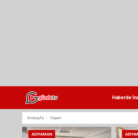
dini
chat
Haberde İn
Anasayfa
Yaşam
ADIYAMAN
ADIYA