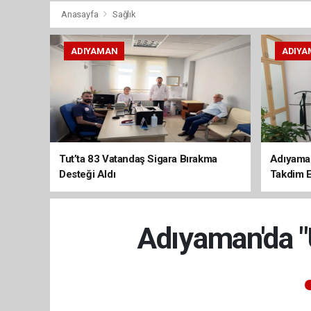
Anasayfa
Sağlık
ADIYAMAN
ADIYA
Tut’ta 83 Vatandaş Sigara Bırakma
Adıyaman
Desteği Aldı
Takdim E
Adıyaman'da "U