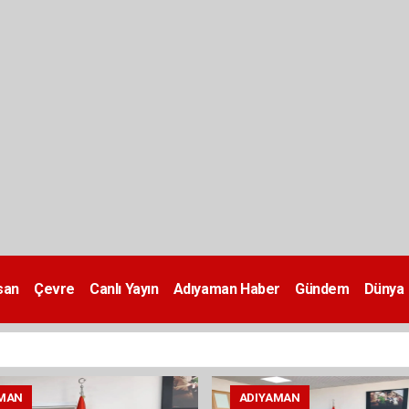
san
Çevre
Canlı Yayın
Adıyaman Haber
Gündem
Dünya
MAN
ADIYAMAN