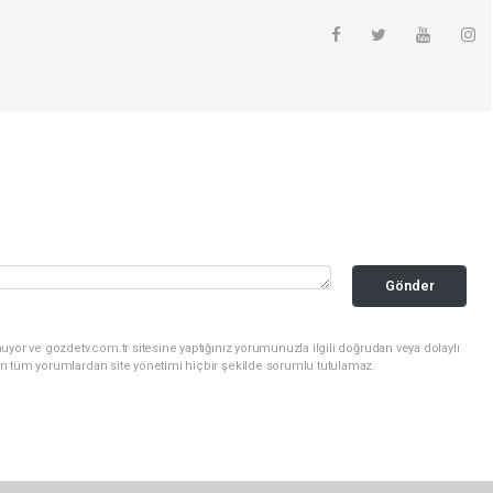
Gönder
uyor ve gozdetv.com.tr sitesine yaptığınız yorumunuzla ilgili doğrudan veya dolaylı
n tüm yorumlardan site yönetimi hiçbir şekilde sorumlu tutulamaz.