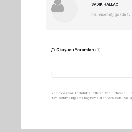
SADIK HALLAÇ
muhasebe@gozde.tv
Okuyucu Yorumları
(0)
Yorum yazarak Topluluk Kuralları’nı kabul etmiş bulun
tüm sorumluluğu tek başınıza üstleniyorsunuz. Yazıla