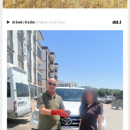
Erkek
|
Kadın
(Haberi Sesli Oku)