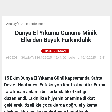
dini
chat
Anasayfa
Haberde İnsan
Dünya El Yıkama Gününe Minik
Ellerden Büyük Farkındalık
HABERDE İNSAN
(GÖZDE) - Gözde Tv | 16.10.2025 - 12:41, Güncelleme: 16.10.2025 - 12:41
15 Ekim Dünya El Yıkama Günü kapsamında Kahta
Devlet Hastanesi Enfeksiyon Kontrol ve Atık Birimi
tarafından anlamlı bir farkındalık etkinliği
düzenlendi. Etkinlikte hijyenin önemine dikkat
çekilerek, özellikle çocuklarda doğru el yıkama
alışkanlıklarının kazandırılması hedeflendi.