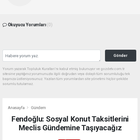
Okuyucu Yorumları
(0)
Gönder
Yorum yazarak Topluluk Kuralları’nı kabul etmiş bulunuyor ve gozdetv.com.tr
sitesine yaptığınız yorumunuzla ilgili doğrudan veya dolaylı tüm sorumluluğu tek
başınıza üstleniyorsunuz. Yazılan tüm yorumlardan site yönetimi hiçbir şekilde
sorumlu tutulamaz.
Anasayfa
Gündem
Fendoğlu: Sosyal Konut Taksitlerini
Meclis Gündemine Taşıyacağız