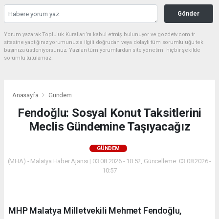
Gönder
Yorum yazarak Topluluk Kuralları’nı kabul etmiş bulunuyor ve gozdetv.com.tr
sitesine yaptığınız yorumunuzla ilgili doğrudan veya dolaylı tüm sorumluluğu tek
başınıza üstleniyorsunuz. Yazılan tüm yorumlardan site yönetimi hiçbir şekilde
sorumlu tutulamaz.
Anasayfa
Gündem
Fendoğlu: Sosyal Konut Taksitlerini
Meclis Gündemine Taşıyacağız
GÜNDEM
(MHA) - Malatya Haber Ajansı | 03.08.2026 - 10:52, Güncelleme: 03.08.2026 -
10:57
MHP Malatya Milletvekili Mehmet Fendoğlu,