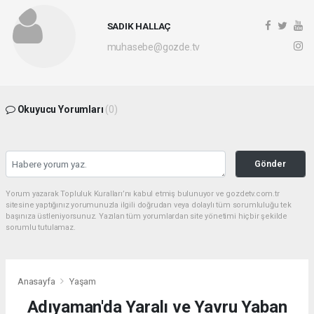
SADIK HALLAÇ
muhasebe@gozde.tv
Okuyucu Yorumları
(0)
Gönder
Yorum yazarak Topluluk Kuralları’nı kabul etmiş bulunuyor ve gozdetv.com.tr
sitesine yaptığınız yorumunuzla ilgili doğrudan veya dolaylı tüm sorumluluğu tek
başınıza üstleniyorsunuz. Yazılan tüm yorumlardan site yönetimi hiçbir şekilde
sorumlu tutulamaz.
Anasayfa
Yaşam
Adıyaman'da Yaralı ve Yavru Yaban