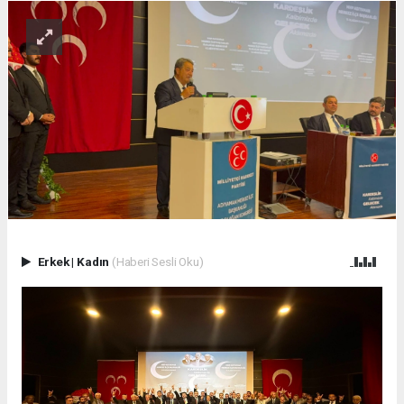
Erkek
|
Kadın
(Haberi Sesli Oku)