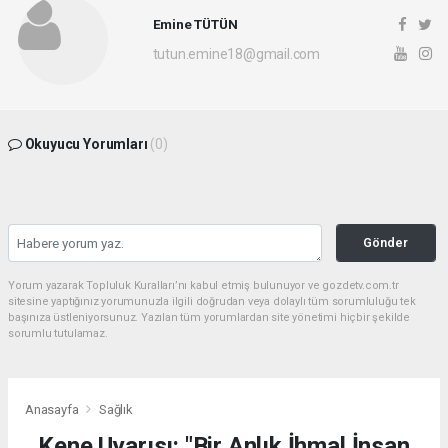
Emine TÜTÜN
tutun.emine18@gmail.com
Okuyucu Yorumları
(0)
Gönder
Yorum yazarak Topluluk Kuralları’nı kabul etmiş bulunuyor ve gozdetv.com.tr
sitesine yaptığınız yorumunuzla ilgili doğrudan veya dolaylı tüm sorumluluğu tek
başınıza üstleniyorsunuz. Yazılan tüm yorumlardan site yönetimi hiçbir şekilde
sorumlu tutulamaz.
Anasayfa
Sağlık
Kene Uyarısı: "Bir Anlık İhmal İnsan