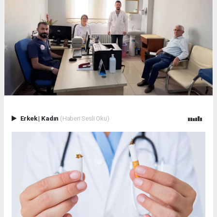
Erkek
|
Kadın
(Haberi Sesli Oku)