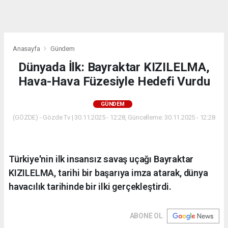
dini
chat
Anasayfa
Gündem
Dünyada İlk: Bayraktar KIZILELMA,
Hava-Hava Füzesiyle Hedefi Vurdu
GÜNDEM
(GÖZDE) - Gözde Tv | 30.11.2025 - 12:28, Güncelleme: 30.11.2025 - 12:28
Türkiye'nin ilk insansız savaş uçağı Bayraktar
KIZILELMA, tarihi bir başarıya imza atarak, dünya
havacılık tarihinde bir ilki gerçekleştirdi.
ABONE OL