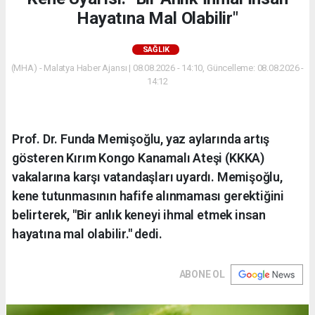
Hayatına Mal Olabilir"
SAĞLIK
(MHA) - Malatya Haber Ajansı | 08.08.2026 - 14:10, Güncelleme: 08.08.2026 -
14:12
Prof. Dr. Funda Memişoğlu, yaz aylarında artış
gösteren Kırım Kongo Kanamalı Ateşi (KKKA)
vakalarına karşı vatandaşları uyardı. Memişoğlu,
kene tutunmasının hafife alınmaması gerektiğini
belirterek, "Bir anlık keneyi ihmal etmek insan
hayatına mal olabilir." dedi.
ABONE OL