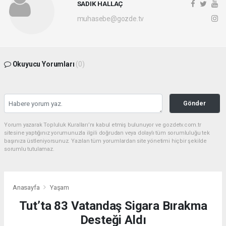
SADIK HALLAÇ
muhasebe@gozde.tv
Okuyucu Yorumları
(0)
Gönder
Yorum yazarak Topluluk Kuralları’nı kabul etmiş bulunuyor ve gozdetv.com.tr
sitesine yaptığınız yorumunuzla ilgili doğrudan veya dolaylı tüm sorumluluğu tek
başınıza üstleniyorsunuz. Yazılan tüm yorumlardan site yönetimi hiçbir şekilde
sorumlu tutulamaz.
Anasayfa
Yaşam
Tut’ta 83 Vatandaş Sigara Bırakma
Desteği Aldı