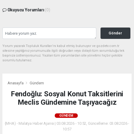
Okuyucu Yorumları
(0)
Gönder
Yorum yazarak Topluluk Kuralları’nı kabul etmiş bulunuyor ve gozdetv.com.tr
sitesine yaptığınız yorumunuzla ilgili doğrudan veya dolaylı tüm sorumluluğu tek
başınıza üstleniyorsunuz. Yazılan tüm yorumlardan site yönetimi hiçbir şekilde
sorumlu tutulamaz.
Anasayfa
Gündem
Fendoğlu: Sosyal Konut Taksitlerini
Meclis Gündemine Taşıyacağız
GÜNDEM
(MHA) - Malatya Haber Ajansı | 03.08.2026 - 10:52, Güncelleme: 03.08.2026 -
10:57