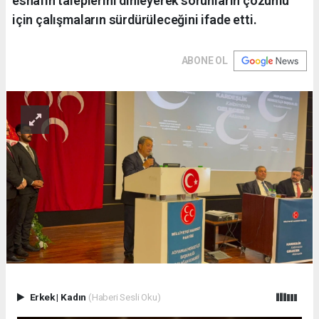
esnafın taleplerini dinleyerek sorunların çözümü
için çalışmaların sürdürüleceğini ifade etti.
ABONE OL
Erkek
|
Kadın
(Haberi Sesli Oku)