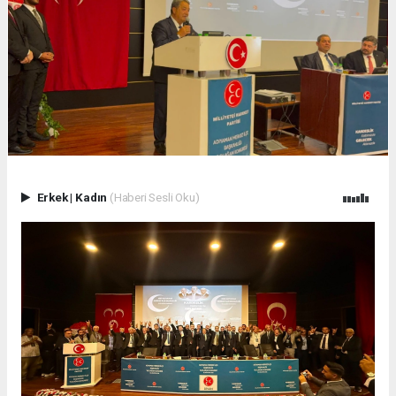
Erkek
|
Kadın
(Haberi Sesli Oku)