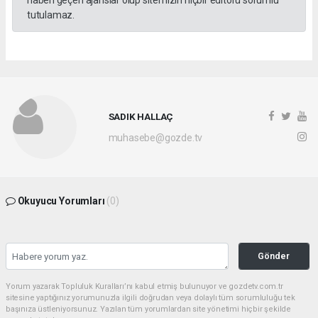
haberi geçen ajanslar olup sitemizin hiçbir editörü sorumlu
tutulamaz.
SADIK HALLAÇ
muhasebe@gozde.tv
Okuyucu Yorumları
(0)
Gönder
Yorum yazarak Topluluk Kuralları’nı kabul etmiş bulunuyor ve gozdetv.com.tr
sitesine yaptığınız yorumunuzla ilgili doğrudan veya dolaylı tüm sorumluluğu tek
başınıza üstleniyorsunuz. Yazılan tüm yorumlardan site yönetimi hiçbir şekilde