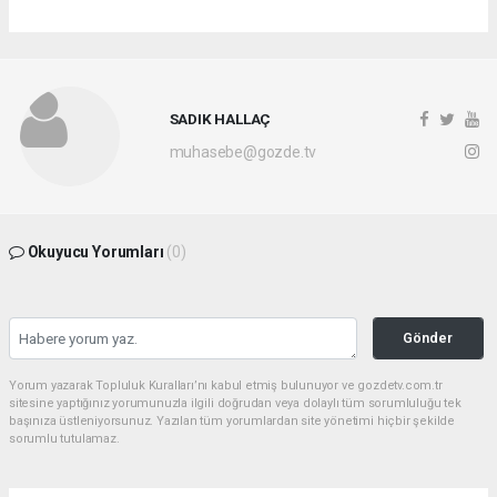
SADIK HALLAÇ
muhasebe@gozde.tv
Okuyucu Yorumları
(0)
Gönder
Yorum yazarak Topluluk Kuralları’nı kabul etmiş bulunuyor ve gozdetv.com.tr
sitesine yaptığınız yorumunuzla ilgili doğrudan veya dolaylı tüm sorumluluğu tek
başınıza üstleniyorsunuz. Yazılan tüm yorumlardan site yönetimi hiçbir şekilde
sorumlu tutulamaz.