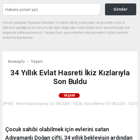
Gönder
Yorum yazarak Topluluk Kuralları’nı kabul etmiş bulunuyor ve gozdetv.com.tr
sitesine yaptığınız yorumunuzla ilgili doğrudan veya dolaylı tüm sorumluluğu tek
başınıza üstleniyorsunuz. Yazılan tüm yorumlardan site yönetimi hiçbir şekilde
sorumlu tutulamaz.
Anasayfa
Yaşam
34 Yıllık Evlat Hasreti İkiz Kızlarıyla
Son Buldu
YAŞAM
(PHA) - Perre Haber Ajansı | 07.08.2026 - 10:26, Güncelleme: 07.08.2026 - 10:26
Çocuk sahibi olabilmek için evlerini satan
Adıyamanlı Doğan çifti, 34 yıllık bekleyişin ardından