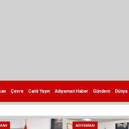
san
Çevre
Canlı Yayın
Adıyaman Haber
Gündem
Dünya
MAN
ADIYAMAN