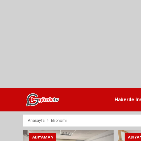
dini
chat
Haberde İn
Anasayfa
Ekonomi
ADIYAMAN
ADIYA