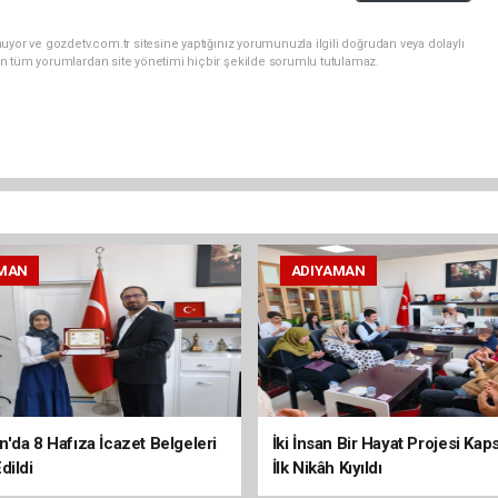
uyor ve gozdetv.com.tr sitesine yaptığınız yorumunuzla ilgili doğrudan veya dolaylı
n tüm yorumlardan site yönetimi hiçbir şekilde sorumlu tutulamaz.
MAN
ADIYAMAN
'da 8 Hafıza İcazet Belgeleri
İki İnsan Bir Hayat Projesi Ka
dildi
İlk Nikâh Kıyıldı