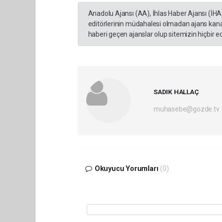
Anadolu Ajansı (AA), İhlas Haber Ajansı (İHA
editörlerinin müdahalesi olmadan ajans kana
haberi geçen ajanslar olup sitemizin hiçbir 
SADIK HALLAÇ
muhasebe@gozde.tv
Okuyucu Yorumları
(0)