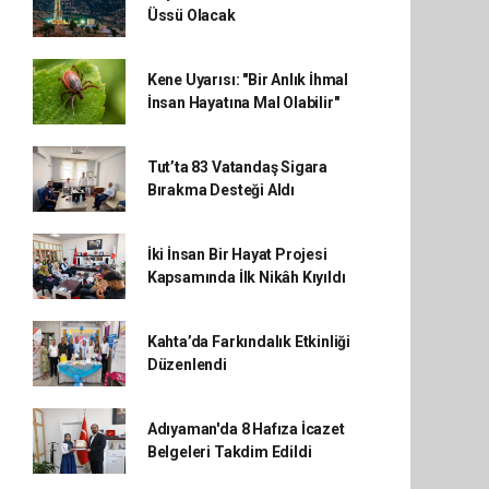
Üssü Olacak
Kene Uyarısı: "Bir Anlık İhmal
İnsan Hayatına Mal Olabilir"
Tut’ta 83 Vatandaş Sigara
Bırakma Desteği Aldı
İki İnsan Bir Hayat Projesi
Kapsamında İlk Nikâh Kıyıldı
Kahta’da Farkındalık Etkinliği
Düzenlendi
Adıyaman'da 8 Hafıza İcazet
Belgeleri Takdim Edildi