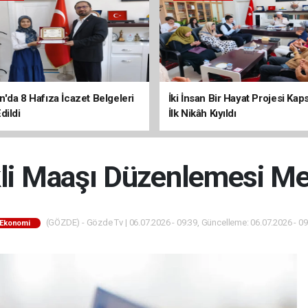
'da 8 Hafıza İcazet Belgeleri
İki İnsan Bir Hayat Projesi Ka
dildi
İlk Nikâh Kıyıldı
i Maaşı Düzenlemesi Me
(GÖZDE) - Gözde Tv | 06.07.2026 - 09:39, Güncelleme: 06.07.2026 - 09
Ekonomi