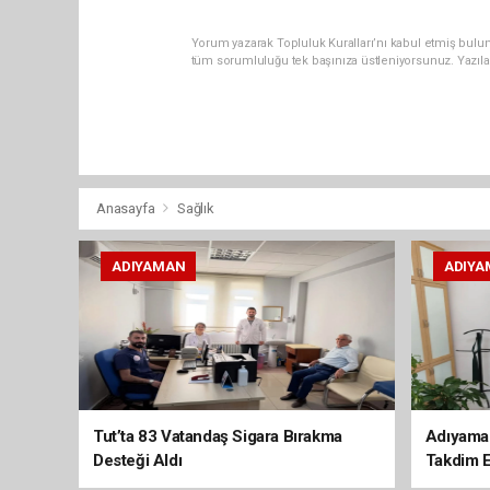
Yorum yazarak Topluluk Kuralları’nı kabul etmiş bulun
tüm sorumluluğu tek başınıza üstleniyorsunuz. Yazıla
Anasayfa
Sağlık
ADIYAMAN
ADIYA
Tut’ta 83 Vatandaş Sigara Bırakma
Adıyaman
Desteği Aldı
Takdim E