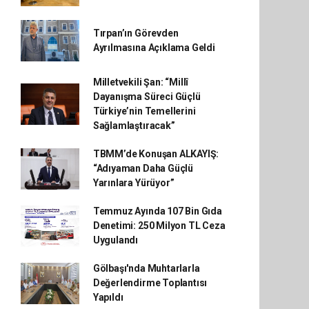
Tırpan’ın Görevden
Ayrılmasına Açıklama Geldi
Milletvekili Şan: “Millî
Dayanışma Süreci Güçlü
Türkiye’nin Temellerini
Sağlamlaştıracak”
TBMM’de Konuşan ALKAYIŞ:
“Adıyaman Daha Güçlü
Yarınlara Yürüyor”
Temmuz Ayında 107 Bin Gıda
Denetimi: 250 Milyon TL Ceza
Uygulandı
Gölbaşı'nda Muhtarlarla
Değerlendirme Toplantısı
Yapıldı