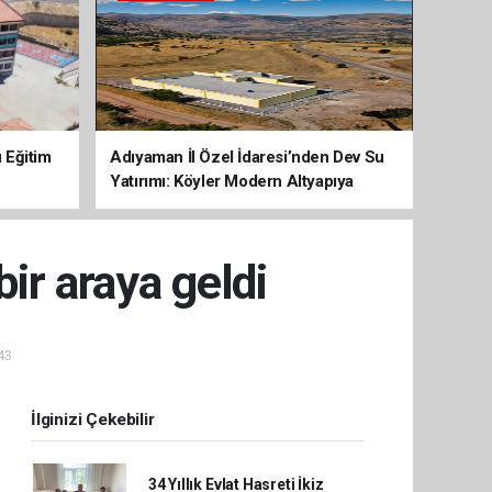
 Eğitim
Adıyaman İl Özel İdaresi’nden Dev Su
Yatırımı: Köyler Modern Altyapıya
Kavuşuyor
r araya geldi
43
İlginizi Çekebilir
34 Yıllık Evlat Hasreti İkiz