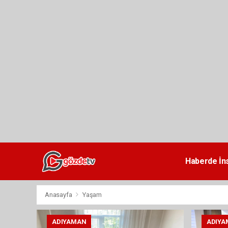
dini
chat
Haberde İn
Anasayfa
Yaşam
ADIYAMAN
ADIYA