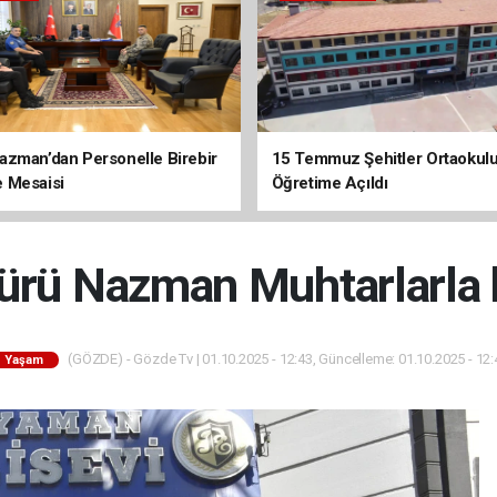
zman’dan Personelle Birebir
15 Temmuz Şehitler Ortaokulu
 Mesaisi
Öğretime Açıldı
rü Nazman Muhtarlarla bi
(GÖZDE) - Gözde Tv | 01.10.2025 - 12:43, Güncelleme: 01.10.2025 - 12:
Yaşam