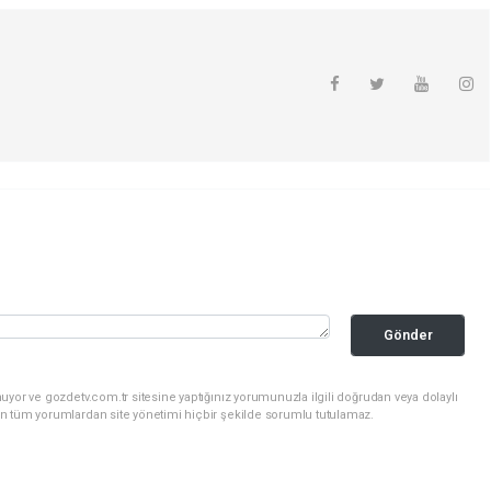
Gönder
uyor ve gozdetv.com.tr sitesine yaptığınız yorumunuzla ilgili doğrudan veya dolaylı
n tüm yorumlardan site yönetimi hiçbir şekilde sorumlu tutulamaz.