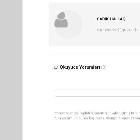
SADIK HALLAÇ
muhasebe@gozde.tv
Okuyucu Yorumları
(0)
Yorum yazarak Topluluk Kuralları’nı kabul etmiş bulun
tüm sorumluluğu tek başınıza üstleniyorsunuz. Yazıla