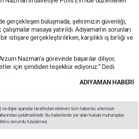
Nazman’ın davetiyle Polis Evi’nde düzenlenen
nde gerçekleşen buluşmada, şehrimizin güvenliği,
 çalışmalar masaya yatırıldı. Adıyaman’ın sorunları
r istişare gerçekleştirilirken, karşılıklı iş birliği ve
rzum Nazman’a görevinde başarılar diliyor,
tler için şimdiden teşekkür ediyoruz.” Dedi.
ADIYAMAN HABERİ
) ve diğer ajanslar tarafından eklenen tüm haberler, sitemizin
llarından çekilmektedir. Bu haberlerde yer alan hukuki muhataplar
editörü sorumlu tutulamaz.