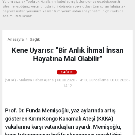
Yorum yazarak Topluluk Kuralları’nı kabul etmiş bulunuyor ve gozdetv.com.tr
sitesine yaptığınız yorumunuzla ilgili doğrudan veya dolaylı tüm sorumluluğu tek
başınıza üstleniyorsunuz. Yazılan tüm yorumlardan site yönetimi hiçbir şekilde
sorumlu tutulamaz.
Anasayfa
Sağlık
Kene Uyarısı: "Bir Anlık İhmal İnsan
Hayatına Mal Olabilir"
SAĞLIK
(MHA) - Malatya Haber Ajansı | 08.08.2026 - 14:10, Güncelleme: 08.08.2026 -
14:12
Prof. Dr. Funda Memişoğlu, yaz aylarında artış
gösteren Kırım Kongo Kanamalı Ateşi (KKKA)
vakalarına karşı vatandaşları uyardı. Memişoğlu,
kene tutunmasının hafife alınmaması gerektiğini