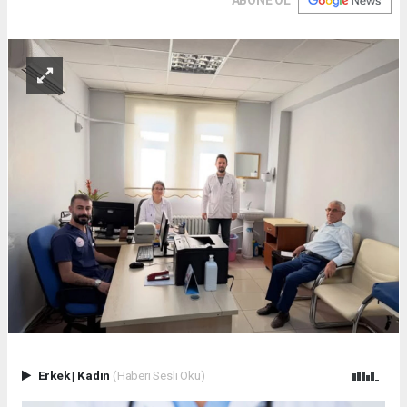
ABONE OL
Erkek
|
Kadın
(Haberi Sesli Oku)