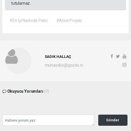
tutulamaz.
#En İyi Narkotik Polisi
#Anne Projesi
SADIK HALLAÇ
muhasebe@gozde.tv
Okuyucu Yorumları
(0)
Gönder