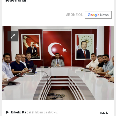
ABONE OL
Erkek
|
Kadın
(Haberi Sesli Oku)