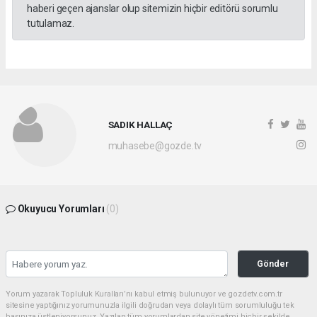
haberi geçen ajanslar olup sitemizin hiçbir editörü sorumlu
tutulamaz.
SADIK HALLAÇ
muhasebe@gozde.tv
Okuyucu Yorumları
(0)
Gönder
Yorum yazarak Topluluk Kuralları’nı kabul etmiş bulunuyor ve gozdetv.com.tr
sitesine yaptığınız yorumunuzla ilgili doğrudan veya dolaylı tüm sorumluluğu tek
başınıza üstleniyorsunuz. Yazılan tüm yorumlardan site yönetimi hiçbir şekilde