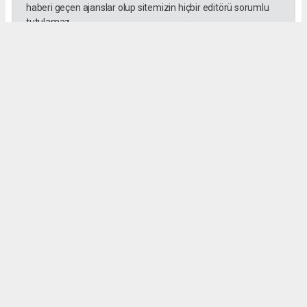
haberi geçen ajanslar olup sitemizin hiçbir editörü sorumlu
tutulamaz.
SADIK HALLAÇ
muhasebe@gozde.tv
Okuyucu Yorumları
(0)
Gönder
Yorum yazarak Topluluk Kuralları’nı kabul etmiş bulunuyor ve gozdetv.com.tr
sitesine yaptığınız yorumunuzla ilgili doğrudan veya dolaylı tüm sorumluluğu tek
başınıza üstleniyorsunuz. Yazılan tüm yorumlardan site yönetimi hiçbir şekilde