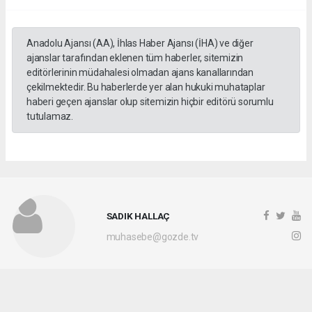
Anadolu Ajansı (AA), İhlas Haber Ajansı (İHA) ve diğer
ajanslar tarafından eklenen tüm haberler, sitemizin
editörlerinin müdahalesi olmadan ajans kanallarından
çekilmektedir. Bu haberlerde yer alan hukuki muhataplar
haberi geçen ajanslar olup sitemizin hiçbir editörü sorumlu
tutulamaz.
SADIK HALLAÇ
muhasebe@gozde.tv
Okuyucu Yorumları
(0)