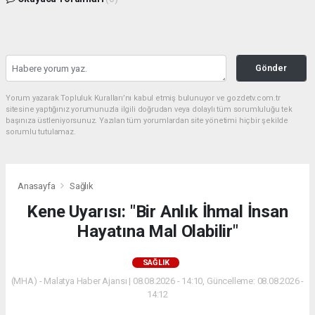
Gönder
Yorum yazarak Topluluk Kuralları’nı kabul etmiş bulunuyor ve gozdetv.com.tr
sitesine yaptığınız yorumunuzla ilgili doğrudan veya dolaylı tüm sorumluluğu tek
başınıza üstleniyorsunuz. Yazılan tüm yorumlardan site yönetimi hiçbir şekilde
sorumlu tutulamaz.
Anasayfa
Sağlık
Kene Uyarısı: "Bir Anlık İhmal İnsan
Hayatına Mal Olabilir"
SAĞLIK
(MHA) - Malatya Haber Ajansı | 08.08.2026 - 14:10, Güncelleme: 08.08.2026 -
14:12