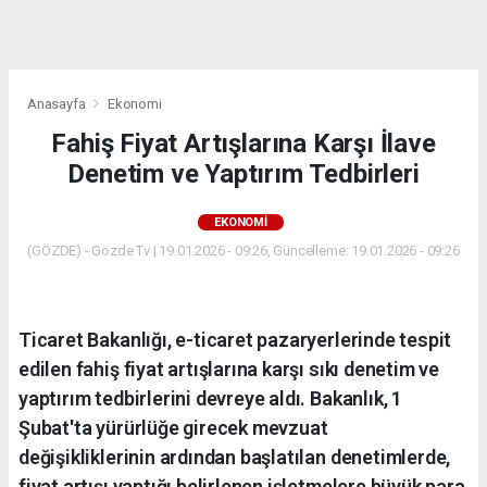
dini
chat
Anasayfa
Ekonomi
Fahiş Fiyat Artışlarına Karşı İlave
Denetim ve Yaptırım Tedbirleri
EKONOMI
(GÖZDE) - Gözde Tv | 19.01.2026 - 09:26, Güncelleme: 19.01.2026 - 09:26
Ticaret Bakanlığı, e-ticaret pazaryerlerinde tespit
edilen fahiş fiyat artışlarına karşı sıkı denetim ve
yaptırım tedbirlerini devreye aldı. Bakanlık, 1
Şubat'ta yürürlüğe girecek mevzuat
değişikliklerinin ardından başlatılan denetimlerde,
fiyat artışı yaptığı belirlenen işletmelere büyük para