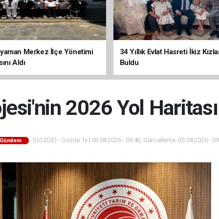
yaman Merkez İlçe Yönetimi
34 Yıllık Evlat Hasreti İkiz Kızl
ını Aldı
Buldu
esi'nin 2026 Yol Haritası
(GÖZDE) - Gözde Tv | 05.08.2026 - 09:46, Güncelleme: 05.08.2026 - 09
Gündem