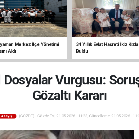
yaman Merkez İlçe Yönetimi
34 Yıllık Evlat Hasreti İkiz Kızl
ını Aldı
Buldu
l Dosyalar Vurgusu: Sor
Gözaltı Kararı
(GÖZDE) - Gözde Tv | 21.05.2026 - 11:23, Güncelleme: 21.05.2026 - 11:
Asayiş