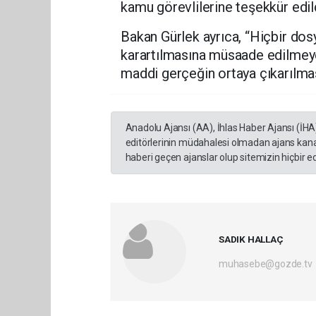
kamu görevlilerine teşekkür edild
Bakan Gürlek ayrıca, “Hiçbir dosy
karartılmasına müsaade edilmey
maddi gerçeğin ortaya çıkarılması
Anadolu Ajansı (AA), İhlas Haber Ajansı (İHA
editörlerinin müdahalesi olmadan ajans kana
haberi geçen ajanslar olup sitemizin hiçbir 
SADIK HALLAÇ
muhasebe@gozde.tv