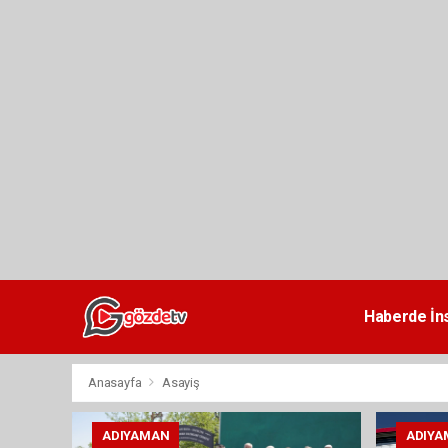
dini
chat
Haberde İn
Anasayfa
Asayiş
ADIYAMAN
ADIYA