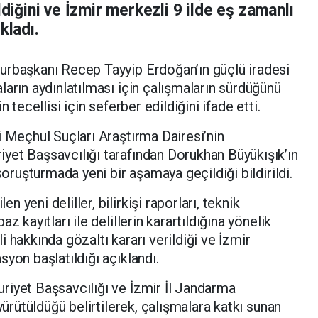
ldiğini ve İzmir merkezli 9 ilde eş zamanlı
kladı.
urbaşkanı Recep Tayyip Erdoğan’ın güçlü iradesi
ların aydınlatılması için çalışmaların sürdüğünü
 tecellisi için seferber edildiğini ifade etti.
i Meçhul Suçları Araştırma Dairesi’nin
yet Başsavcılığı tarafından Dorukhan Büyükışık’ın
soruşturmada yeni bir aşamaya geçildiği bildirildi.
yeni deliller, bilirkişi raporları, teknik
z kayıtları ile delillerin karartıldığına yönelik
 hakkında gözaltı kararı verildiği ve İzmir
yon başlatıldığı açıklandı.
riyet Başsavcılığı ve İzmir İl Jandarma
yürütüldüğü belirtilerek, çalışmalara katkı sunan