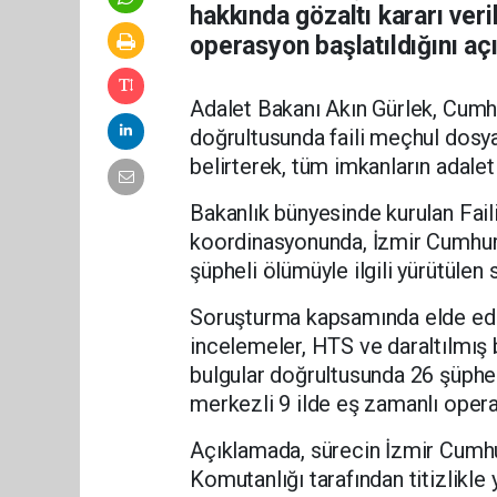
hakkında gözaltı kararı veri
operasyon başlatıldığını açı
Adalet Bakanı Akın Gürlek, Cumh
doğrultusunda faili meçhul dosya
belirterek, tüm imkanların adaletin
Bakanlık bünyesinde kurulan Fail
koordinasyonunda, İzmir Cumhuri
şüpheli ölümüyle ilgili yürütülen 
Soruşturma kapsamında elde edilen 
incelemeler, HTS ve daraltılmış ba
bulgular doğrultusunda 26 şüpheli
merkezli 9 ilde eş zamanlı operas
Açıklamada, sürecin İzmir Cumhu
Komutanlığı tarafından titizlikle 