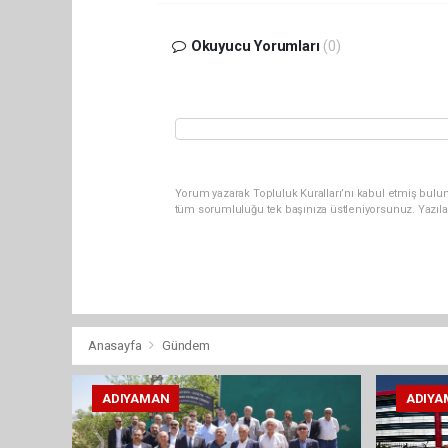
Okuyucu Yorumları
(0)
Yorum yazarak Topluluk Kuralları’nı kabul etmiş bulun
tüm sorumluluğu tek başınıza üstleniyorsunuz. Yazıla
Anasayfa
Gündem
ADIYAMAN
ADIYA