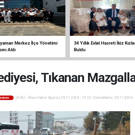
yaman Merkez İlçe Yönetimi
34 Yıllık Evlat Hasreti İkiz Kızl
ını Aldı
Buldu
ediyesi, Tıkanan Mazgalla
(İHA) - İhlas Haber Ajansı | 29.11.2024 - 13:57, Güncelleme: 29.11.2024 -
ndem