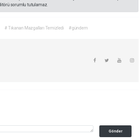
editörü sorumlu tutulamaz.
# Tıkanan Mazgalları Temizledi
#gündem
Gönder