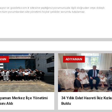
uyor ve gozdetv.com.tr sitesine yaptığınız yorumunuzla ilgili doğrudan veya dolaylı
n tüm yorumlardan site yönetimi hiçbir şekilde sorumlu tutulamaz.
MAN
ADIYAMAN
yaman Merkez İlçe Yönetimi
34 Yıllık Evlat Hasreti İkiz Kızl
ını Aldı
Buldu