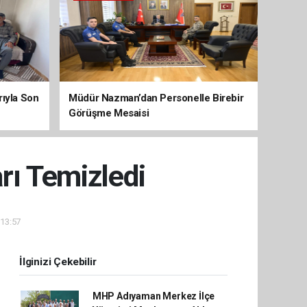
arıyla Son
Müdür Nazman’dan Personelle Birebir
Görüşme Mesaisi
rı Temizledi
 13:57
İlginizi Çekebilir
MHP Adıyaman Merkez İlçe