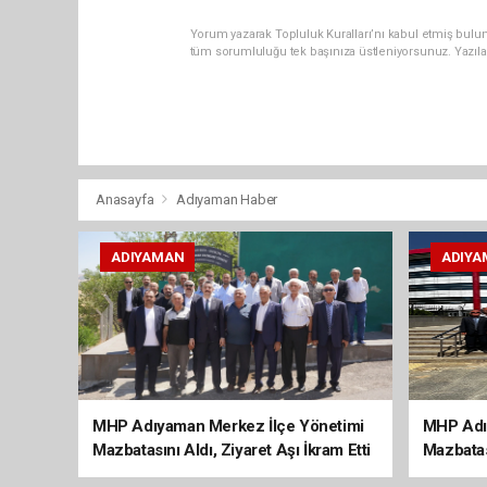
Yorum yazarak Topluluk Kuralları’nı kabul etmiş bulun
tüm sorumluluğu tek başınıza üstleniyorsunuz. Yazıla
Anasayfa
Adıyaman Haber
ADIYAMAN
ADIYA
MHP Adıyaman Merkez İlçe Yönetimi
MHP Adı
Mazbatasını Aldı, Ziyaret Aşı İkram Etti
Mazbatas