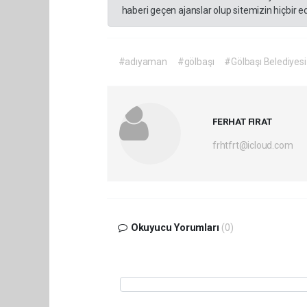
haberi geçen ajanslar olup sitemizin hiçbir 
#adıyaman
#gölbaşı
#Gölbaşı Belediyesi
FERHAT FIRAT
frhtfrt@icloud.com
Okuyucu Yorumları
(0)