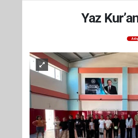
Yaz Kur’a
Adı