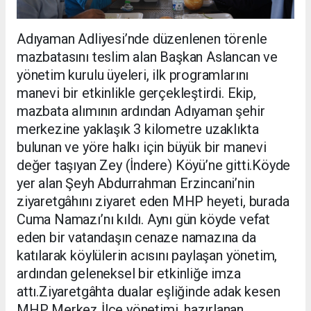
Adıyaman Adliyesi’nde düzenlenen törenle
mazbatasını teslim alan Başkan Aslancan ve
yönetim kurulu üyeleri, ilk programlarını
manevi bir etkinlikle gerçekleştirdi. Ekip,
mazbata alımının ardından Adıyaman şehir
merkezine yaklaşık 3 kilometre uzaklıkta
bulunan ve yöre halkı için büyük bir manevi
değer taşıyan Zey (İndere) Köyü’ne gitti.Köyde
yer alan Şeyh Abdurrahman Erzincani’nin
ziyaretgâhını ziyaret eden MHP heyeti, burada
Cuma Namazı’nı kıldı. Aynı gün köyde vefat
eden bir vatandaşın cenaze namazına da
katılarak köylülerin acısını paylaşan yönetim,
ardından geleneksel bir etkinliğe imza
attı.Ziyaretgâhta dualar eşliğinde adak kesen
MHP Merkez İlçe yönetimi, hazırlanan