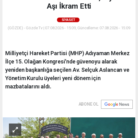
Aşı İkram Etti
SIYASET
(GÖZDE) - Gözde Tv | 07.08.2026 - 15:09, Güncelleme: 07.08.2026 - 15:09
Milliyetçi Hareket Partisi (MHP) Adıyaman Merkez
İlçe 15. Olağan Kongresi'nde güvenoyu alarak
yeniden başkanlığa seçilen Av. Selçuk Aslancan ve
Yönetim Kurulu üyeleri yeni dönem için
mazbatalarını aldı.
ABONE OL