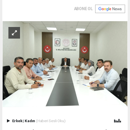
ABONE OL
Erkek
|
Kadın
(Haberi Sesli Oku)