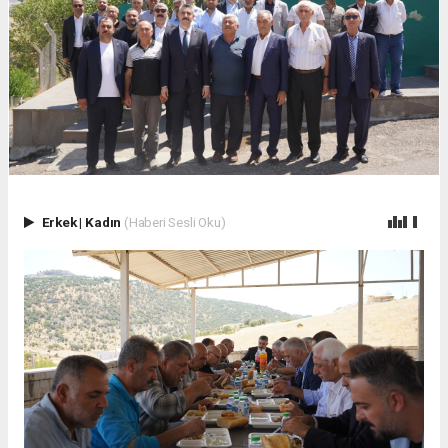
Erkek
|
Kadın
(Haberi Sesli Oku)