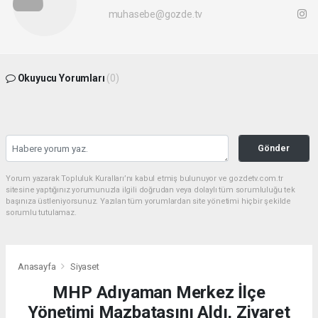
muhasebe@gozde.tv
Okuyucu Yorumları
(0)
Gönder
Yorum yazarak Topluluk Kuralları’nı kabul etmiş bulunuyor ve gozdetv.com.tr
sitesine yaptığınız yorumunuzla ilgili doğrudan veya dolaylı tüm sorumluluğu tek
başınıza üstleniyorsunuz. Yazılan tüm yorumlardan site yönetimi hiçbir şekilde
sorumlu tutulamaz.
Anasayfa
Siyaset
MHP Adıyaman Merkez İlçe
Yönetimi Mazbatasını Aldı, Ziyaret