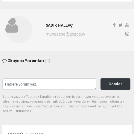
SADIK HALLAÇ
muhasebe@gozde.tv
Okuyucu Yorumları
(0)
Gönder
Yorum yazarak Topluluk Kuralları’nı kabul etmiş bulunuyor ve gozdetv.com.tr
sitesine yaptığınız yorumunuzla ilgili doğrudan veya dolaylı tüm sorumluluğu tek
başınıza üstleniyorsunuz. Yazılan tüm yorumlardan site yönetimi hiçbir şekilde
sorumlu tutulamaz.