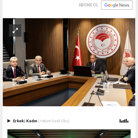
ABONE OL
Erkek
|
Kadın
(Haberi Sesli Oku)