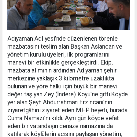
Adıyaman Adliyesi’nde düzenlenen törenle
mazbatasını teslim alan Başkan Aslancan ve
yönetim kurulu üyeleri, ilk programlarını
manevi bir etkinlikle gerçekleştirdi. Ekip,
mazbata alımının ardından Adıyaman şehir
merkezine yaklaşık 3 kilometre uzaklıkta
bulunan ve yöre halkı için büyük bir manevi
değer taşıyan Zey (İndere) Köyü’ne gitti.Köyde
yer alan Şeyh Abdurrahman Erzincani’nin
ziyaretgâhını ziyaret eden MHP heyeti, burada
Cuma Namazı’nı kıldı. Aynı gün köyde vefat
eden bir vatandaşın cenaze namazına da
katılarak köylülerin acısını paylaşan yönetim,