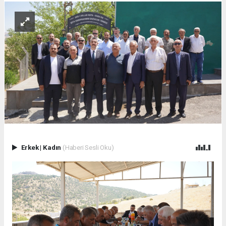
Erkek
|
Kadın
(Haberi Sesli Oku)