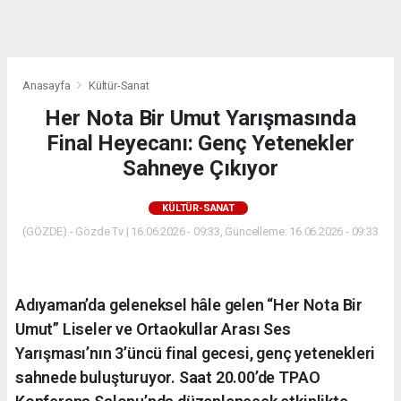
dini
chat
Anasayfa
Kültür-Sanat
Her Nota Bir Umut Yarışmasında
Final Heyecanı: Genç Yetenekler
Sahneye Çıkıyor
KÜLTÜR-SANAT
(GÖZDE) - Gözde Tv | 16.06.2026 - 09:33, Güncelleme: 16.06.2026 - 09:33
Adıyaman’da geleneksel hâle gelen “Her Nota Bir
Umut” Liseler ve Ortaokullar Arası Ses
Yarışması’nın 3’üncü final gecesi, genç yetenekleri
sahnede buluşturuyor. Saat 20.00’de TPAO