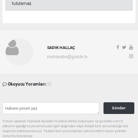
tutulamaz.
SADIK HALLAÇ
muhasebe@gozde.tv
Okuyucu Yorumları
(0)
Gönder
Yorum yazarak Topluluk Kuralları’nı kabul etmiş bulunuyor ve gozdetv.com.tr
sitesine yaptığınız yorumunuzla ilgili doğrudan veya dolaylı tüm sorumluluğu tek
başınıza üstleniyorsunuz. Yazılan tüm yorumlardan site yönetimi hiçbir şekilde
sorumlu tutulamaz.