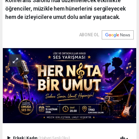
Konferans Salonu’nda düzenlenecek etkinlikte
öğrenciler, müzikle hem hünerlerini sergileyecek
hem de izleyicilere umut dolu anlar yaşatacak.
ABONE OL
Erkek
|
Kadın
(Haberi Sesli Oku)