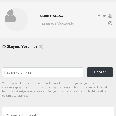
SADIK HALLAÇ
muhasebe@gozde.tv
Okuyucu Yorumları
(0)
Gönder
Yorum yazarak Topluluk Kuralları’nı kabul etmiş bulunuyor ve gozdetv.com.tr
sitesine yaptığınız yorumunuzla ilgili doğrudan veya dolaylı tüm sorumluluğu tek
başınıza üstleniyorsunuz. Yazılan tüm yorumlardan site yönetimi hiçbir şekilde
sorumlu tutulamaz.
Anasayfa
Siyaset