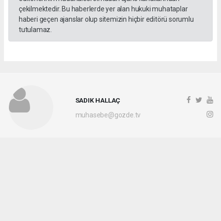
çekilmektedir. Bu haberlerde yer alan hukuki muhataplar
haberi geçen ajanslar olup sitemizin hiçbir editörü sorumlu
tutulamaz.
SADIK HALLAÇ
muhasebe@gozde.tv
Okuyucu Yorumları
(0)
Gönder
Yorum yazarak Topluluk Kuralları’nı kabul etmiş bulunuyor ve gozdetv.com.tr