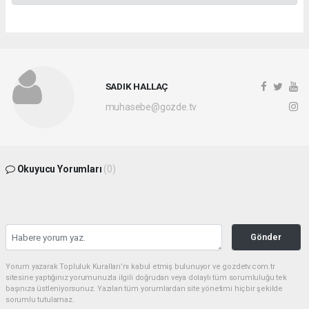
SADIK HALLAÇ
muhasebe@gozde.tv
Okuyucu Yorumları
(0)
Gönder
Yorum yazarak Topluluk Kuralları’nı kabul etmiş bulunuyor ve gozdetv.com.tr
sitesine yaptığınız yorumunuzla ilgili doğrudan veya dolaylı tüm sorumluluğu tek
başınıza üstleniyorsunuz. Yazılan tüm yorumlardan site yönetimi hiçbir şekilde
sorumlu tutulamaz.