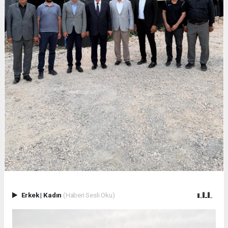
Erkek
|
Kadın
(Haberi Sesli Oku)