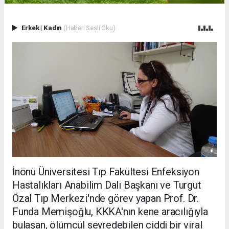
Erkek
|
Kadın
(Haberi Sesli Oku)
İnönü Üniversitesi Tıp Fakültesi Enfeksiyon
Hastalıkları Anabilim Dalı Başkanı ve Turgut
Özal Tıp Merkezi'nde görev yapan Prof. Dr.
Funda Memişoğlu, KKKA'nın kene aracılığıyla
bulaşan, ölümcül seyredebilen ciddi bir viral