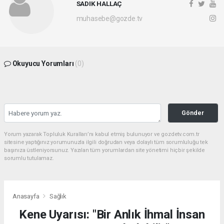
SADIK HALLAÇ
muhasebe@gozde.tv
Okuyucu Yorumları
(0)
Gönder
Yorum yazarak Topluluk Kuralları’nı kabul etmiş bulunuyor ve gozdetv.com.tr
sitesine yaptığınız yorumunuzla ilgili doğrudan veya dolaylı tüm sorumluluğu tek
başınıza üstleniyorsunuz. Yazılan tüm yorumlardan site yönetimi hiçbir şekilde
sorumlu tutulamaz.
Anasayfa
Sağlık
Kene Uyarısı: "Bir Anlık İhmal İnsan