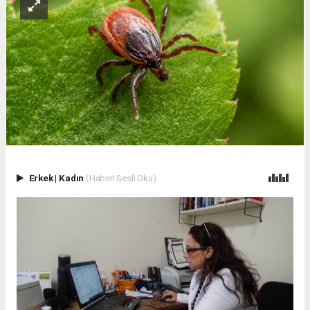
Erkek
|
Kadın
(Haberi Sesli Oku)