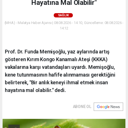
Hayatına Mal Olabilir"
SAĞLIK
(MHA) - Malatya Haber Ajansı | 08.08.2026 - 14:10, Güncelleme: 08.08.2026 -
14:12
Prof. Dr. Funda Memişoğlu, yaz aylarında artış
gösteren Kırım Kongo Kanamalı Ateşi (KKKA)
vakalarına karşı vatandaşları uyardı. Memişoğlu,
kene tutunmasının hafife alınmaması gerektiğini
belirterek, "Bir anlık keneyi ihmal etmek insan
hayatına mal olabilir." dedi.
ABONE OL