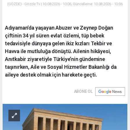
(GÖZDE) - Gözde Tv | 10.08.2026 - 10:06, Güncelleme: 10.08.2026 - 10:06
Adıyaman’da yaşayan Abuzer ve Zeynep Doğan
çiftinin 34 yıl süren evlat özlemi, tüp bebek
tedavisiyle dünyaya gelen ikiz kızları Tekbir ve
Havva ile mutluluğa dönüştü. Ailenin hikâyesi,
Anıtkabir ziyaretiyle Türkiye’nin gündemine
taşınırken, Aile ve Sosyal Hizmetler Bakanlığı da
aileye destek olmak için harekete geçti.
ABONE OL