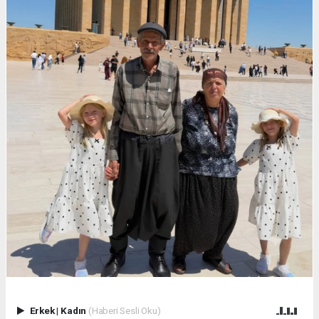
Erkek
|
Kadın
(Haberi Sesli Oku)