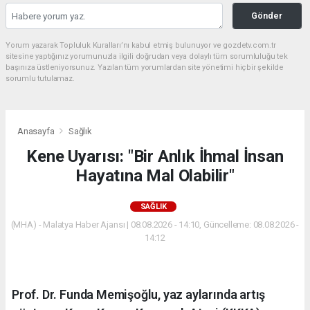
Gönder
Yorum yazarak Topluluk Kuralları’nı kabul etmiş bulunuyor ve gozdetv.com.tr
sitesine yaptığınız yorumunuzla ilgili doğrudan veya dolaylı tüm sorumluluğu tek
başınıza üstleniyorsunuz. Yazılan tüm yorumlardan site yönetimi hiçbir şekilde
sorumlu tutulamaz.
Anasayfa
Sağlık
Kene Uyarısı: "Bir Anlık İhmal İnsan
Hayatına Mal Olabilir"
SAĞLIK
(MHA) - Malatya Haber Ajansı | 08.08.2026 - 14:10, Güncelleme: 08.08.2026 -
14:12
Prof. Dr. Funda Memişoğlu, yaz aylarında artış