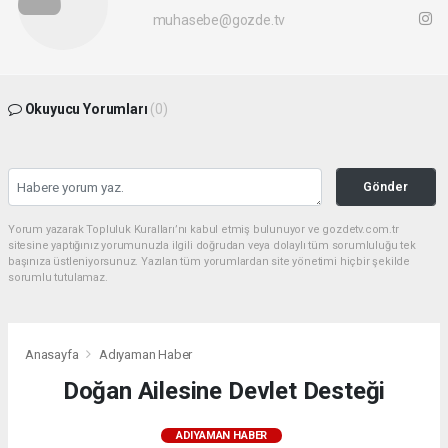
muhasebe@gozde.tv
Okuyucu Yorumları
(0)
Gönder
Yorum yazarak Topluluk Kuralları’nı kabul etmiş bulunuyor ve gozdetv.com.tr
sitesine yaptığınız yorumunuzla ilgili doğrudan veya dolaylı tüm sorumluluğu tek
başınıza üstleniyorsunuz. Yazılan tüm yorumlardan site yönetimi hiçbir şekilde
sorumlu tutulamaz.
Anasayfa
Adıyaman Haber
Doğan Ailesine Devlet Desteği
ADIYAMAN HABER