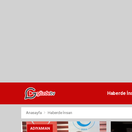
dini
chat
Haberde İn
Anasayfa
Haberde İnsan
ADIYAMAN