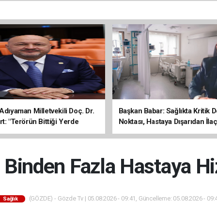
Adıyaman Milletvekili Doç. Dr.
Başkan Babar: Sağlıkta Kritik
t: "Terörün Bittiği Yerde
Noktası, Hastaya Dışarıdan İl
 Başlar"
Sona Erdi
 Binden Fazla Hastaya Hi
(GÖZDE) - Gözde Tv | 05.08.2026 - 09:41, Güncelleme: 05.08.2026 - 09:
Sağlık