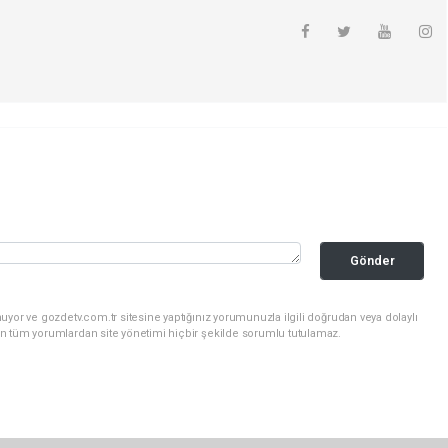
Gönder
uyor ve gozdetv.com.tr sitesine yaptığınız yorumunuzla ilgili doğrudan veya dolaylı
n tüm yorumlardan site yönetimi hiçbir şekilde sorumlu tutulamaz.