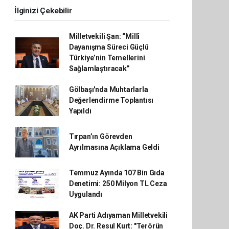
İlginizi Çekebilir
Milletvekili Şan: “Millî
Dayanışma Süreci Güçlü
Türkiye’nin Temellerini
Sağlamlaştıracak”
Gölbaşı'nda Muhtarlarla
Değerlendirme Toplantısı
Yapıldı
Tırpan’ın Görevden
Ayrılmasına Açıklama Geldi
Temmuz Ayında 107 Bin Gıda
Denetimi: 250 Milyon TL Ceza
Uygulandı
AK Parti Adıyaman Milletvekili
Doç. Dr. Resul Kurt: "Terörün