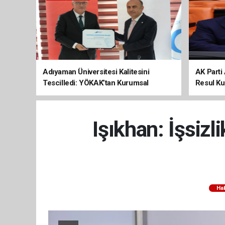
Adıyaman Üniversitesi Kalitesini
AK Parti 
Tescilledi: YÖKAK’tan Kurumsal
Resul Kur
Akreditasyon Belgesi
Kalkınma
Işıkhan: İşsizl
Ha