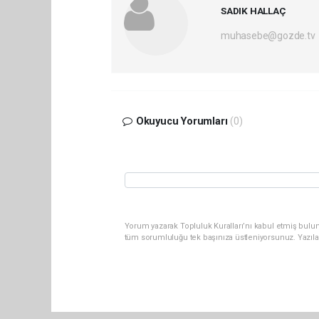
SADIK HALLAÇ
muhasebe@gozde.tv
Okuyucu Yorumları
(0)
Yorum yazarak Topluluk Kuralları’nı kabul etmiş bulun
tüm sorumluluğu tek başınıza üstleniyorsunuz. Yazıla