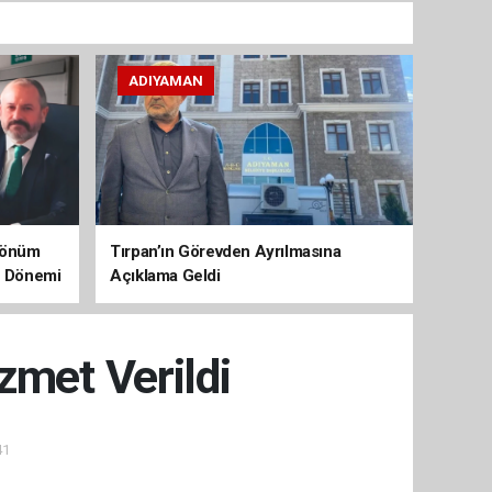
ADIYAMAN
 Dönüm
Tırpan’ın Görevden Ayrılmasına
aç Dönemi
Açıklama Geldi
zmet Verildi
41