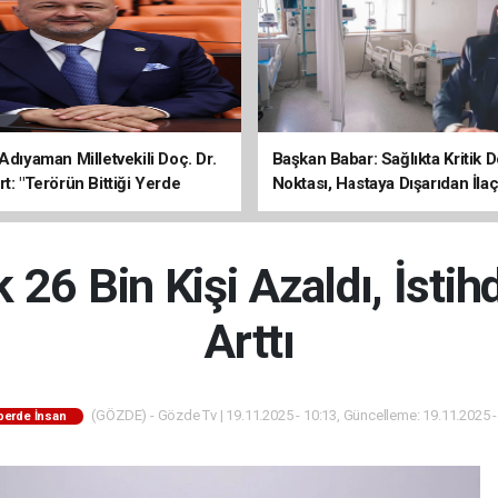
Adıyaman Milletvekili Doç. Dr.
Başkan Babar: Sağlıkta Kritik
t: "Terörün Bittiği Yerde
Noktası, Hastaya Dışarıdan İl
 Başlar"
Sona Erdi
ik 26 Bin Kişi Azaldı, İsti
Arttı
(GÖZDE) - Gözde Tv | 19.11.2025 - 10:13, Güncelleme: 19.11.2025 -
berde İnsan