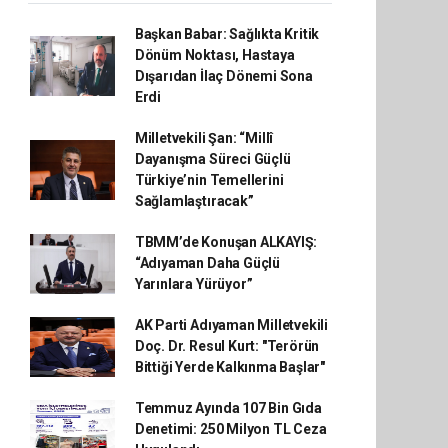
Başkan Babar: Sağlıkta Kritik
Dönüm Noktası, Hastaya
Dışarıdan İlaç Dönemi Sona
Erdi
Milletvekili Şan: “Millî
Dayanışma Süreci Güçlü
Türkiye’nin Temellerini
Sağlamlaştıracak”
TBMM’de Konuşan ALKAYIŞ:
“Adıyaman Daha Güçlü
Yarınlara Yürüyor”
AK Parti Adıyaman Milletvekili
Doç. Dr. Resul Kurt: "Terörün
Bittiği Yerde Kalkınma Başlar"
Temmuz Ayında 107 Bin Gıda
Denetimi: 250 Milyon TL Ceza