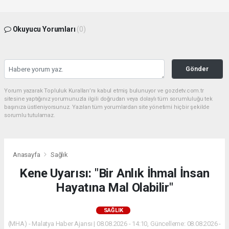
Okuyucu Yorumları
(0)
Gönder
Yorum yazarak Topluluk Kuralları’nı kabul etmiş bulunuyor ve gozdetv.com.tr
sitesine yaptığınız yorumunuzla ilgili doğrudan veya dolaylı tüm sorumluluğu tek
başınıza üstleniyorsunuz. Yazılan tüm yorumlardan site yönetimi hiçbir şekilde
sorumlu tutulamaz.
Anasayfa
Sağlık
Kene Uyarısı: "Bir Anlık İhmal İnsan
Hayatına Mal Olabilir"
SAĞLIK
(MHA) - Malatya Haber Ajansı | 08.08.2026 - 14:10, Güncelleme: 08.08.2026 -