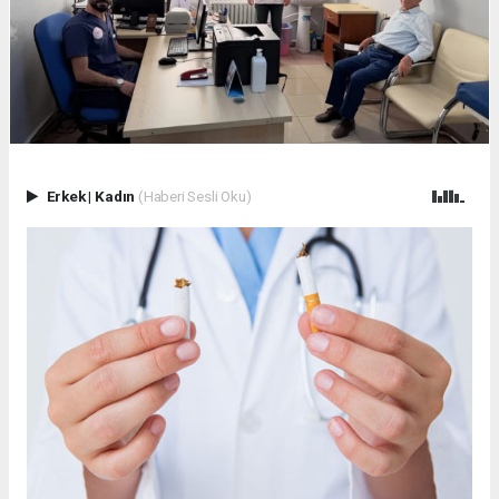
Erkek
|
Kadın
(Haberi Sesli Oku)