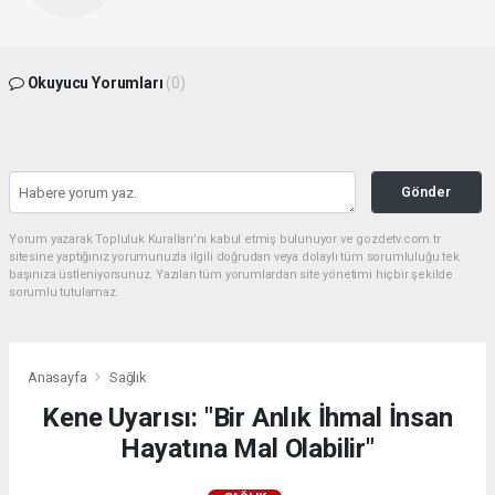
Okuyucu Yorumları
(0)
Gönder
Yorum yazarak Topluluk Kuralları’nı kabul etmiş bulunuyor ve gozdetv.com.tr
sitesine yaptığınız yorumunuzla ilgili doğrudan veya dolaylı tüm sorumluluğu tek
başınıza üstleniyorsunuz. Yazılan tüm yorumlardan site yönetimi hiçbir şekilde
sorumlu tutulamaz.
Anasayfa
Sağlık
Kene Uyarısı: "Bir Anlık İhmal İnsan
Hayatına Mal Olabilir"