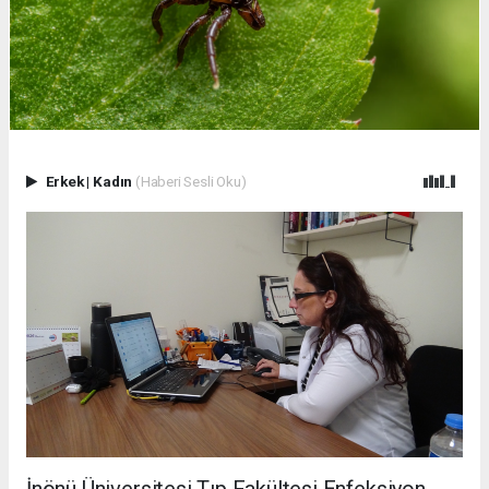
Erkek
|
Kadın
(Haberi Sesli Oku)
İnönü Üniversitesi Tıp Fakültesi Enfeksiyon