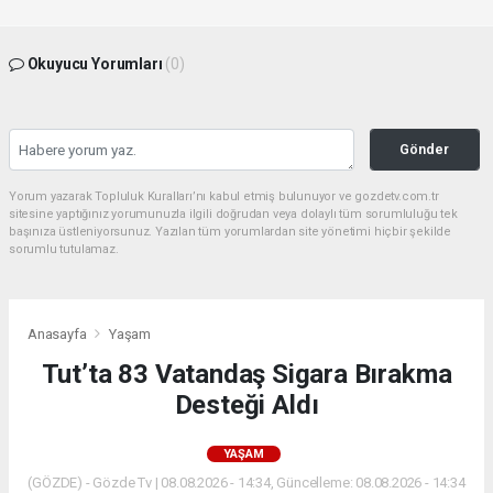
Okuyucu Yorumları
(0)
Gönder
Yorum yazarak Topluluk Kuralları’nı kabul etmiş bulunuyor ve gozdetv.com.tr
sitesine yaptığınız yorumunuzla ilgili doğrudan veya dolaylı tüm sorumluluğu tek
başınıza üstleniyorsunuz. Yazılan tüm yorumlardan site yönetimi hiçbir şekilde
sorumlu tutulamaz.
Anasayfa
Yaşam
Tut’ta 83 Vatandaş Sigara Bırakma
Desteği Aldı
YAŞAM
(GÖZDE) - Gözde Tv | 08.08.2026 - 14:34, Güncelleme: 08.08.2026 - 14:34