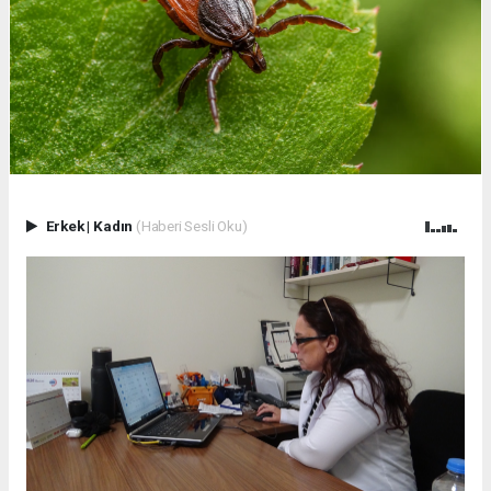
Erkek
|
Kadın
(Haberi Sesli Oku)