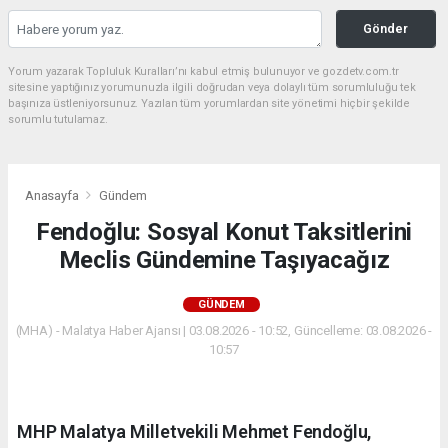
Gönder
Yorum yazarak Topluluk Kuralları’nı kabul etmiş bulunuyor ve gozdetv.com.tr
sitesine yaptığınız yorumunuzla ilgili doğrudan veya dolaylı tüm sorumluluğu tek
başınıza üstleniyorsunuz. Yazılan tüm yorumlardan site yönetimi hiçbir şekilde
sorumlu tutulamaz.
Anasayfa
Gündem
Fendoğlu: Sosyal Konut Taksitlerini
Meclis Gündemine Taşıyacağız
GÜNDEM
(MHA) - Malatya Haber Ajansı | 03.08.2026 - 10:52, Güncelleme: 03.08.2026 -
10:57
MHP Malatya Milletvekili Mehmet Fendoğlu,