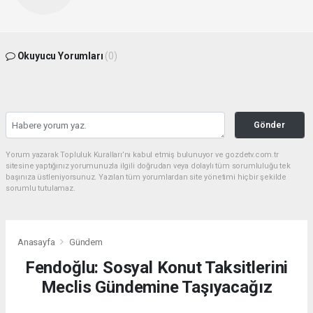
Okuyucu Yorumları
(0)
Gönder
Yorum yazarak Topluluk Kuralları’nı kabul etmiş bulunuyor ve gozdetv.com.tr
sitesine yaptığınız yorumunuzla ilgili doğrudan veya dolaylı tüm sorumluluğu tek
başınıza üstleniyorsunuz. Yazılan tüm yorumlardan site yönetimi hiçbir şekilde
sorumlu tutulamaz.
Anasayfa
Gündem
Fendoğlu: Sosyal Konut Taksitlerini
Meclis Gündemine Taşıyacağız