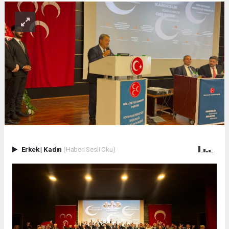
Erkek
|
Kadın
(Haberi Sesli Oku)