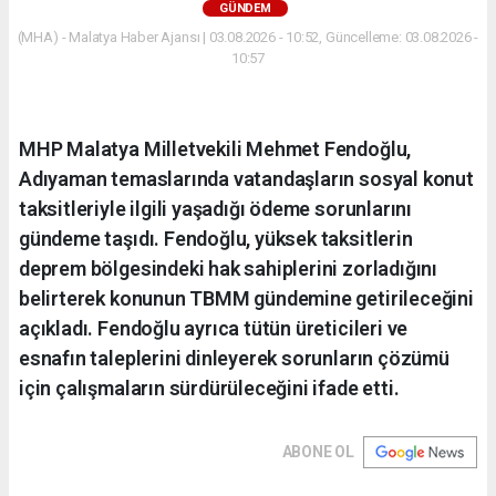
GÜNDEM
(MHA) - Malatya Haber Ajansı | 03.08.2026 - 10:52, Güncelleme: 03.08.2026 -
10:57
MHP Malatya Milletvekili Mehmet Fendoğlu,
Adıyaman temaslarında vatandaşların sosyal konut
taksitleriyle ilgili yaşadığı ödeme sorunlarını
gündeme taşıdı. Fendoğlu, yüksek taksitlerin
deprem bölgesindeki hak sahiplerini zorladığını
belirterek konunun TBMM gündemine getirileceğini
açıkladı. Fendoğlu ayrıca tütün üreticileri ve
esnafın taleplerini dinleyerek sorunların çözümü
için çalışmaların sürdürüleceğini ifade etti.
ABONE OL