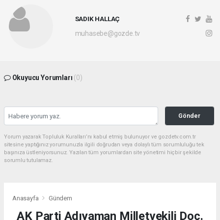
SADIK HALLAÇ
muhasebe@gozde.tv
Okuyucu Yorumları
(0)
Gönder
Yorum yazarak Topluluk Kuralları’nı kabul etmiş bulunuyor ve gozdetv.com.tr
sitesine yaptığınız yorumunuzla ilgili doğrudan veya dolaylı tüm sorumluluğu tek
başınıza üstleniyorsunuz. Yazılan tüm yorumlardan site yönetimi hiçbir şekilde
sorumlu tutulamaz.
Anasayfa
Gündem
AK Parti Adıyaman Milletvekili Doç.