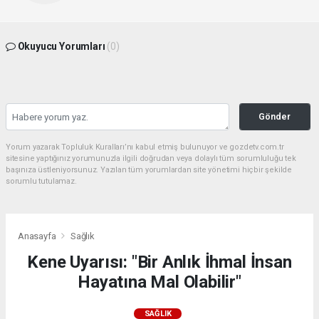
Okuyucu Yorumları
(0)
Gönder
Yorum yazarak Topluluk Kuralları’nı kabul etmiş bulunuyor ve gozdetv.com.tr
sitesine yaptığınız yorumunuzla ilgili doğrudan veya dolaylı tüm sorumluluğu tek
başınıza üstleniyorsunuz. Yazılan tüm yorumlardan site yönetimi hiçbir şekilde
sorumlu tutulamaz.
Anasayfa
Sağlık
Kene Uyarısı: "Bir Anlık İhmal İnsan
Hayatına Mal Olabilir"
SAĞLIK