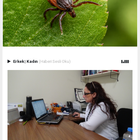
Erkek
|
Kadın
(Haberi Sesli Oku)