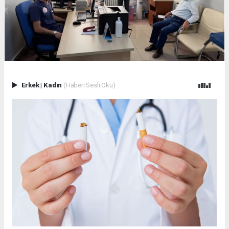
Erkek
|
Kadın
(Haberi Sesli Oku)