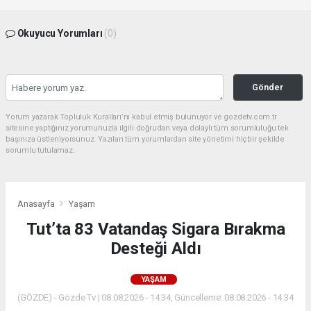
Okuyucu Yorumları
(0)
Gönder
Yorum yazarak Topluluk Kuralları’nı kabul etmiş bulunuyor ve gozdetv.com.tr
sitesine yaptığınız yorumunuzla ilgili doğrudan veya dolaylı tüm sorumluluğu tek
başınıza üstleniyorsunuz. Yazılan tüm yorumlardan site yönetimi hiçbir şekilde
sorumlu tutulamaz.
Anasayfa
Yaşam
Tut’ta 83 Vatandaş Sigara Bırakma
Desteği Aldı
YAŞAM
(GÖZDE) - Gözde Tv | 08.08.2026 - 14:34, Güncelleme: 08.08.2026 - 14:34