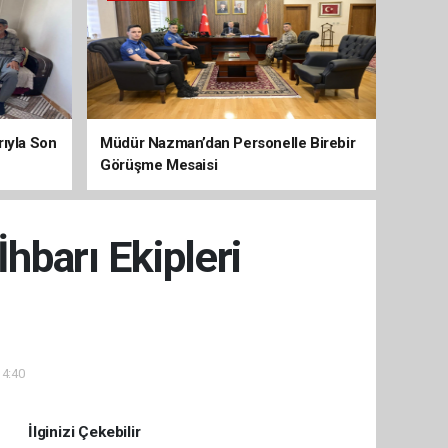
arıyla Son
Müdür Nazman’dan Personelle Birebir
Görüşme Mesaisi
hbarı Ekipleri
14:40
İlginizi Çekebilir