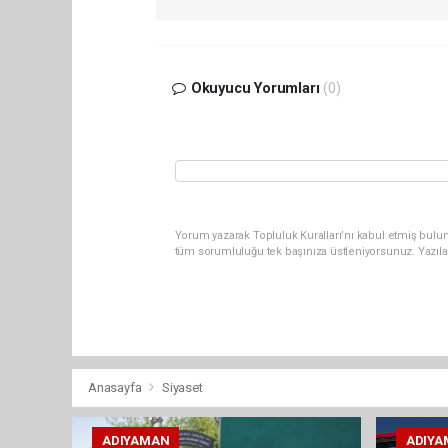
Okuyucu Yorumları
(0)
Yorum yazarak Topluluk Kuralları’nı kabul etmiş bulun
tüm sorumluluğu tek başınıza üstleniyorsunuz. Yazıla
Anasayfa
Siyaset
ADIYAMAN
ADIYA