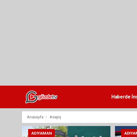
dini
chat
Haberde İn
Anasayfa
Asayiş
ADIYAMAN
ADIYA