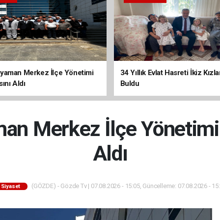
yaman Merkez İlçe Yönetimi
34 Yıllık Evlat Hasreti İkiz Kızl
ını Aldı
Buldu
n Merkez İlçe Yönetimi
Aldı
(GÖZDE) - Gözde Tv | 07.08.2026 - 15:05, Güncelleme: 07.08.2026 - 15
Siyaset