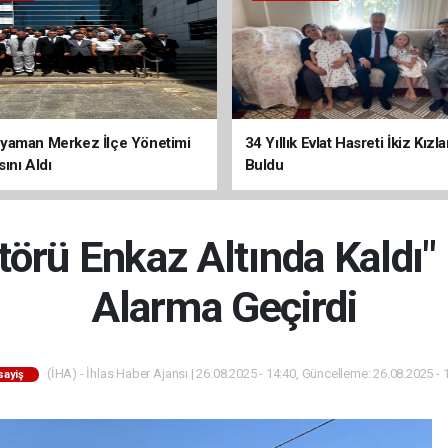
yaman Merkez İlçe Yönetimi
34 Yıllık Evlat Hasreti İkiz Kızl
ını Aldı
Buldu
örü Enkaz Altında Kaldı" İ
Alarma Geçirdi
(İHA) - İhlas Haber Ajansı | 26.08.2025 - 14:40, Güncelleme: 26.08.2025 - 
sayiş